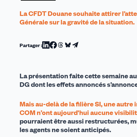
La CFDT Douane souhaite attirer l’atte
Générale sur la gravité de la situation.
Partager :
Partager
Partager
Partager
Partager
Partager
sur
sur
sur
sur
par
Linkedin
Facebook
Threads
Bluesky
email
La présentation faite cette semaine a
DG dont les effets annoncés s’annonc
Mais au-delà de la filière SI, une autr
COM n’ont aujourd'hui aucune visibilit
pourraient être aussi restructurées, m
les agents ne soient anticipés.