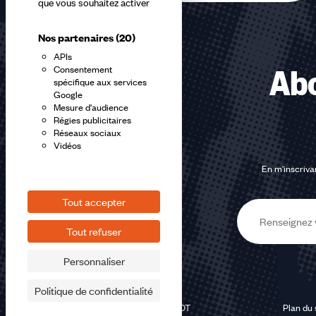
que vous souhaitez activer
Nos partenaires
(20)
APIs
Consentement
Abo
spécifique aux services
Google
Mesure d'audience
Régies publicitaires
Réseaux sociaux
Vidéos
En m'inscrivan
Tout accepter
E-
Tout refuser
mail
Personnaliser
Politique de confidentialité
©2026 CFDT
Plan du 