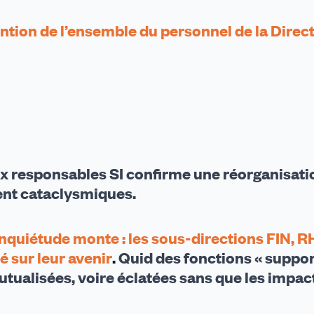
ntion de l’ensemble du personnel de la Direc
ux responsables SI confirme une réorganisatio
ent cataclysmiques
.
e inquiétude monte
:
les sous-directions FIN, R
é sur leur avenir
.
Quid des fonctions « suppor
utualisées, voire éclatées sans que les impac