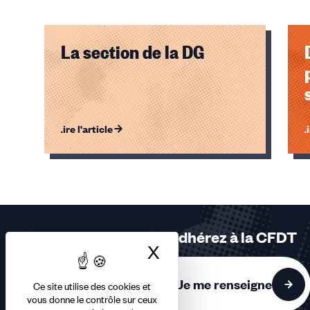
La section de la DG
Lire l'article
Li
Éléments
1,
2
sur
2
Adhérez à la CFDT
accessibles
X
Masquer le bandea
Je me renseigne
Ce site utilise des cookies et
vous donne le contrôle sur ceux