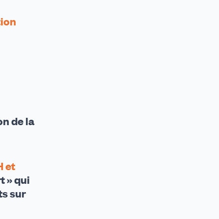
tion
n de la
H et
t » qui
ts sur