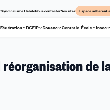
r
Syndicalisme Hebdo
Nous contacter
Nos sites
Espace adhérent·
Fédération
DGFiP
Douane
Centrale-École
Insee
 réorganisation de l