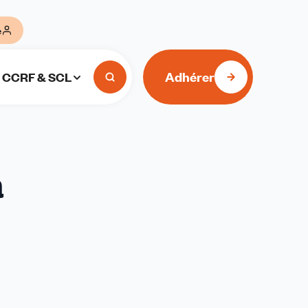
e
Adhérer
CCRF & SCL
a