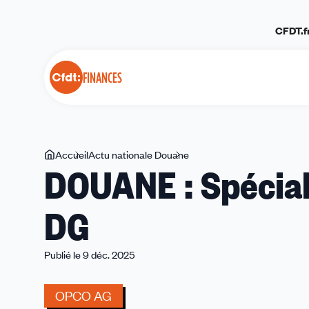
Panneau de gestion des cookies
CFDT.f
FINANCES
Vous
Accueil
Actu nationale Douane
DOUANE
DOUANE : Spécial
êtes
:
ici
Spécial
DG
réorganisation
de
la
Publié le 9 déc. 2025
DG
OPCO AG