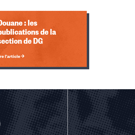
Douane : les
publications de la
section de DG
re l'article
u des cookies