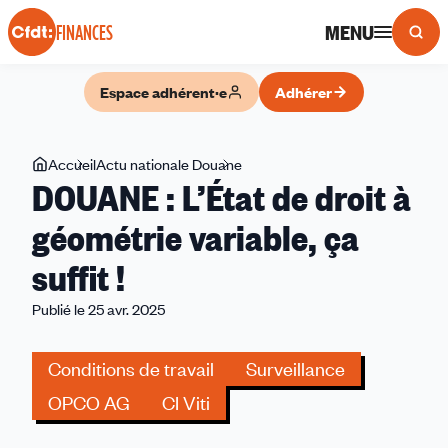
Panneau de gestion des cookies
MENU
FINANCES
Espace adhérent·e
Adhérer
Vous
Accueil
Actu nationale Douane
DOUANE
DOUANE : L’État de droit à
êtes
:
ici
L’État
géométrie variable, ça
de
suffit !
droit
à
Publié le 25 avr. 2025
géométrie
variable,
Conditions de travail
Surveillance
ça
suffit
OPCO AG
CI Viti
!