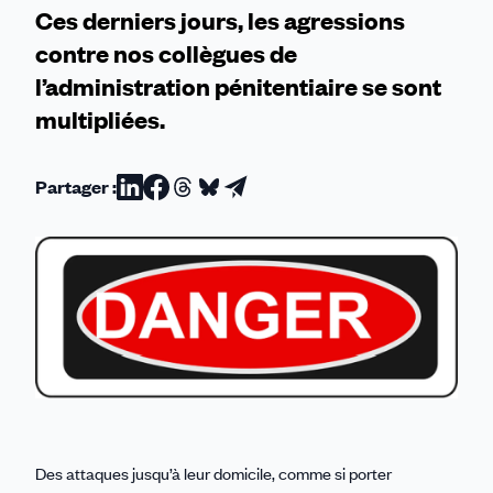
Ces derniers jours, les agressions
contre nos collègues de
l’administration pénitentiaire se sont
multipliées.
Partager :
Partager
Partager
Partager
Partager
Partager
sur
sur
sur
sur
par
Linkedin
Facebook
Threads
Bluesky
email
Des attaques jusqu’à leur domicile, comme si porter