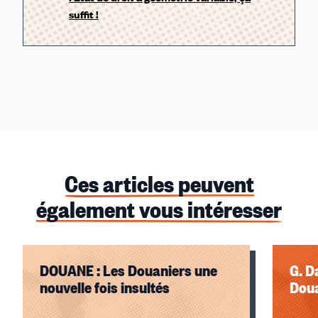
suffit !
Ces articles peuvent
également vous intéresser
DOUANE : Les Douaniers une
G. D
nouvelle fois insultés
Doua