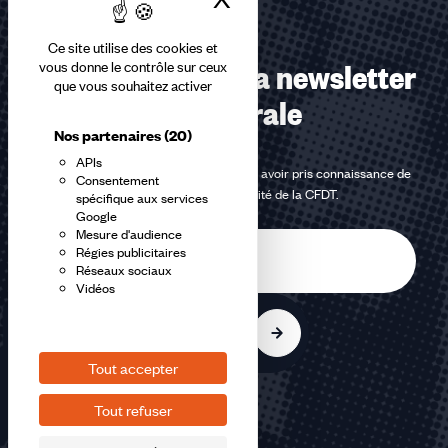
Ce site utilise des cookies et
Abonnez-vous à la newsletter
vous donne le contrôle sur ceux
que vous souhaitez activer
confédérale
Nos partenaires
(20)
APIs
En m'inscrivant à la newsletter, j'affirme avoir pris connaissance de
Consentement
la
politique de confidentialité de la CFDT
.
spécifique aux services
Google
Mesure d'audience
E-
Régies publicitaires
mail
Réseaux sociaux
Vidéos
S'inscrire
Tout accepter
Tout refuser