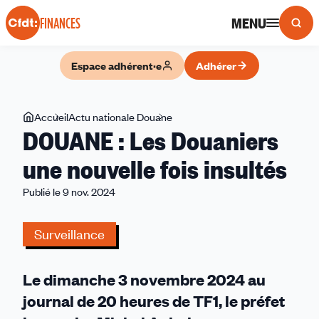
Panneau de gestion des cookies
MENU
FINANCES
Espace adhérent·e
Adhérer
Vous
Accueil
Actu nationale Douane
DOUANE
DOUANE : Les Douaniers
êtes
:
ici
Les
une nouvelle fois insultés
Douaniers
Publié le 9 nov. 2024
une
nouvelle
fois
Surveillance
insultés
Le dimanche 3 novembre 2024 au
journal de 20 heures de TF1, le préfet