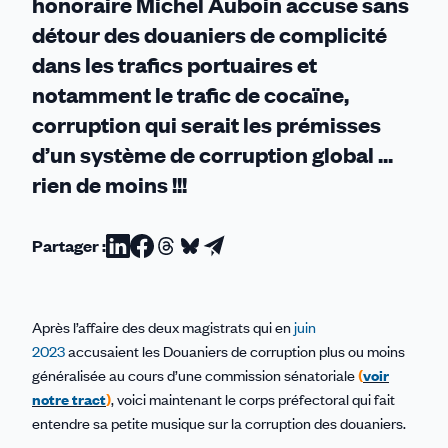
honoraire Michel Auboin accuse sans
détour des douaniers de complicité
dans les trafics portuaires et
notamment le trafic de cocaïne,
corruption qui serait les prémisses
d’un système de corruption global ...
rien de moins !!!
Partager :
Partager
Partager
Partager
Partager
Partager
sur
sur
sur
sur
par
Linkedin
Facebook
Threads
Bluesky
email
Après l’affaire des deux magistrats qui en
juin
2023
accusaient les Douaniers de corruption plus ou moins
généralisée au cours d’une commission sénatoriale
(
voir
notre tract
)
, voici maintenant le corps préfectoral qui fait
entendre sa petite musique sur la corruption des douaniers.