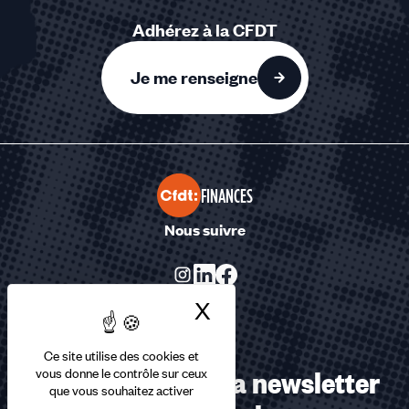
Adhérez à la CFDT
Je me renseigne
FINANCES
Nous suivre
X
Masquer le bandea
Ce site utilise des cookies et
Abonnez-vous à la newsletter
vous donne le contrôle sur ceux
que vous souhaitez activer