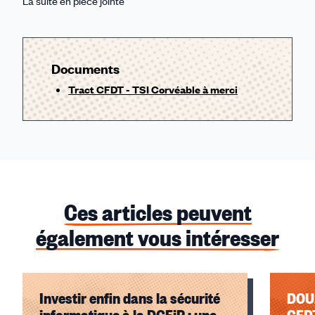
La suite en pièce jointe
Documents
Tract CFDT - TSI Corvéable à merci
Ces articles peuvent
également vous intéresser
Investir enfin dans la sécurité
DOUANE : Réfo
informatique à la DGFiP : une
CFDT