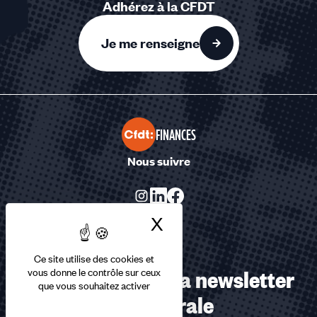
Adhérez à la CFDT
Je me renseigne
FINANCES
Nous suivre
X
Masquer le bandea
Ce site utilise des cookies et
Abonnez-vous à la newsletter
vous donne le contrôle sur ceux
que vous souhaitez activer
confédérale