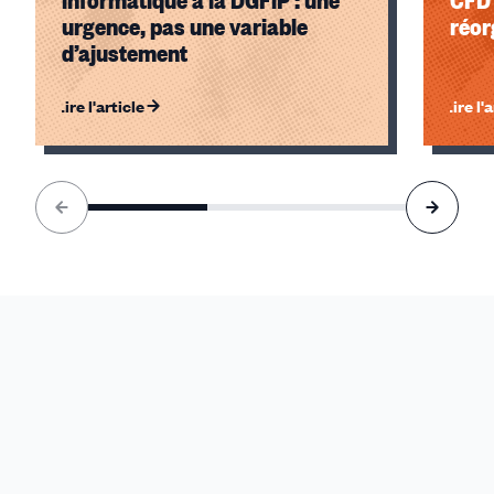
urgence, pas une variable
réor
d’ajustement
Lire l'article
Lire l'
Élément
1
sur
3
accessible