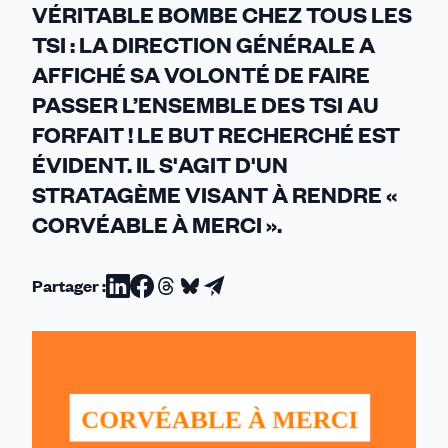
VÉRITABLE BOMBE CHEZ TOUS LES
!
TSI : LA DIRECTION GÉNÉRALE A
AFFICHÉ SA VOLONTÉ DE FAIRE
PASSER L’ENSEMBLE DES TSI AU
FORFAIT ! LE BUT RECHERCHÉ EST
ÉVIDENT. IL S'AGIT D'UN
STRATAGÈME VISANT À RENDRE «
CORVÉABLE À MERCI ».
Partager :
Partager
Partager
Partager
Partager
Partager
sur
sur
sur
sur
par
Linkedin
Facebook
Threads
Bluesky
email