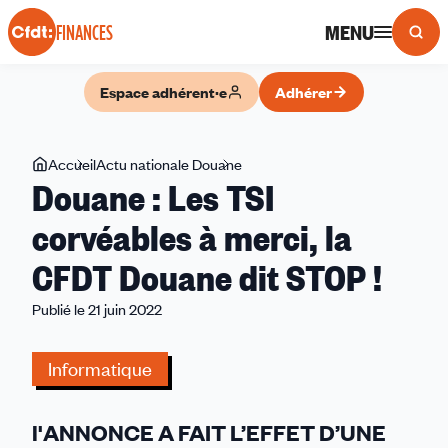
Panneau de gestion des cookies
MENU
FINANCES
Espace adhérent·e
Adhérer
Vous
Accueil
Actu nationale Douane
Douane
Douane : Les TSI
êtes
:
ici
Les
corvéables à merci, la
TSI
CFDT Douane dit STOP !
corvéables
à
Publié le 21 juin 2022
merci,
la
Informatique
CFDT
Douane
dit
l'ANNONCE A FAIT L’EFFET D’UNE
STOP