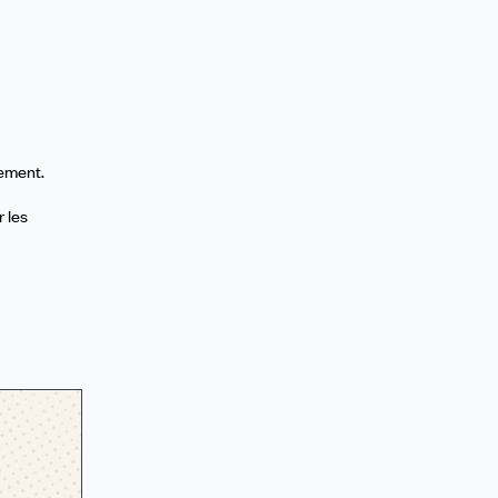
dement.
r les