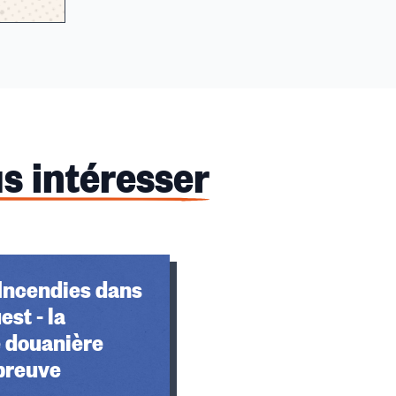
s intéresser
Incendies dans
est - la
é douanière
épreuve