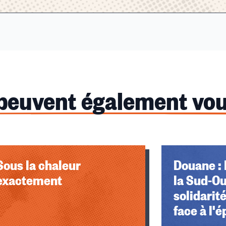
 peuvent également vou
Sous la chaleur
Douane : 
exactement
la Sud-Ou
solidarit
face à l'