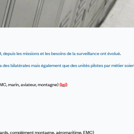
 depuis les missions et les besoins de la surveillance ont évolué
.
ia des bilatérales mais également que des unités pilotes par métier soie
, EMC, marin, aviateur, montagne)
(ici)
otards, complément montagne, aéromaritime, EMC)