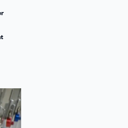
er
nt