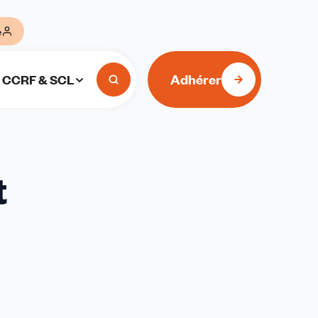
e
Adhérer
CCRF & SCL
t