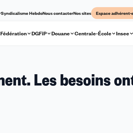
r
Syndicalisme Hebdo
Nous contacter
Nos sites
Espace adhérent·
Fédération
DGFiP
Douane
Centrale-École
Insee
ment. Les besoins on