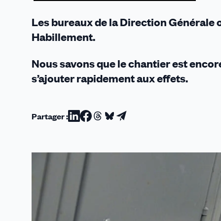
Les bureaux de la Direction Générale o
Habillement.
Nous savons que le chantier est encor
s’ajouter rapidement aux effets.
Partager :
Partager
Partager
Partager
Partager
Partager
sur
sur
sur
sur
par
Linkedin
Facebook
Threads
Bluesky
email