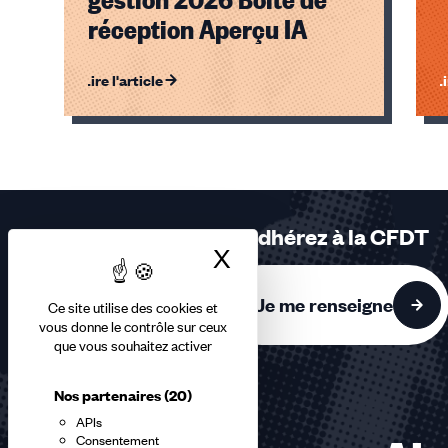
réception Aperçu IA
Lire l'article
Li
Éléments
1,
2,
3
sur
Adhérez à la CFDT
3
X
Masquer le bandea
accessibles
Je me renseigne
Ce site utilise des cookies et
vous donne le contrôle sur ceux
que vous souhaitez activer
Nos partenaires
(20)
APIs
Consentement