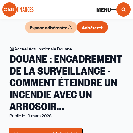
Panneau de gestion des cookies
MENU
FINANCES
Espace adhérent·e
Adhérer
Vous
Accueil
Actu nationale Douane
DOUANE
DOUANE : ENCADREMENT
êtes
:
ici
ENCADREMENT
DE LA SURVEILLANCE -
DE
COMMENT ÉTEINDRE UN
LA
SURVEILLANCE
INCENDIE AVEC UN
-
COMMENT
ARROSOIR...
ÉTEINDRE
Publié le 19 mars 2026
UN
INCENDIE
AVEC