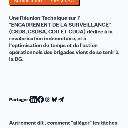
Surveillance
OPCO AG
UN
ARROSOIR...
Une Réunion Technique sur l'
"ENCADREMENT DE LA SURVEILLANCE''
(CSDS, CSDSA, CDU ET CDUA) dédiée à la
revalorisation indemnitaire, et à
l'optimisation du temps et de l'action
opérationnels des brigades vient de se tenir à
la DG.
Partager :
Partager
Partager
Partager
Partager
Partager
sur
sur
sur
sur
par
Linkedin
Facebook
Threads
Bluesky
email
Autrement dit , comment "alléger" les tâches