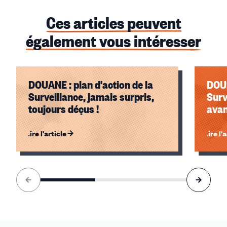
Ces articles peuvent
également vous intéresser
DOUANE : plan d'action de la
DOU
Surveillance, jamais surpris,
Surv
toujours déçus !
avan
Lire l'article
Lire l'
Élément
1
sur