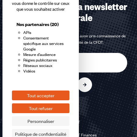
Abonnez-vous à la newsletter
vous donne le contrôle sur ceux
que vous souhaitez activer
confédérale
Nos partenaires
(20)
APIs
En m'inscrivant à la newsletter, j'affirme avoir pris connaissance de
Consentement
la
politique de confidentialité de la CFDT
.
spécifique aux services
Google
Mesure d'audience
E-
Régies publicitaires
mail
Réseaux sociaux
Vidéos
S'inscrire
Tout accepter
Tout refuser
Personnaliser
©2026 CFDT
Plan du site
Politique de confidentialité
Mentions légales CFDT Finances