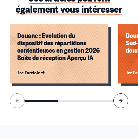
également vous intéresser
Douane : Evolution du
Doua
dispositif des répartitions
Sud-
contentieuses en gestion 2026
doua
Boîte de réception Aperçu IA
Lire l'article
Lire l'
Élément
1
sur
3