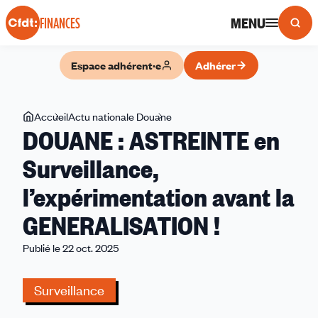
Panneau de gestion des cookies
MENU
FINANCES
Espace adhérent·e
Adhérer
Vous
Accueil
Actu nationale Douane
DOUANE
DOUANE : ASTREINTE en
êtes
:
ici
ASTREINTE
Surveillance,
en
l’expérimentation avant la
Surveillance,
l’expérimentation
GENERALISATION !
avant
la
Publié le 22 oct. 2025
GENERALISATION
!
Surveillance