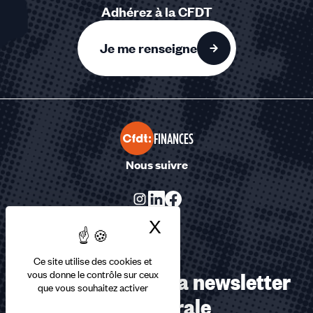
Adhérez à la CFDT
Je me renseigne
FINANCES
Nous suivre
X
Masquer le bandea
Ce site utilise des cookies et
Abonnez-vous à la newsletter
vous donne le contrôle sur ceux
que vous souhaitez activer
confédérale