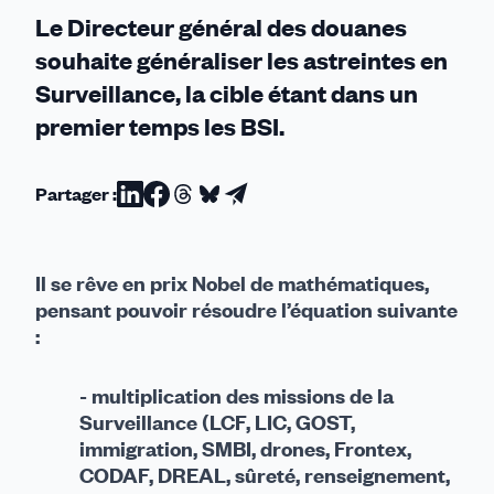
Le Directeur général des douanes
souhaite généraliser les astreintes en
Surveillance, la cible étant dans un
premier temps les BSI.
Partager :
Partager
Partager
Partager
Partager
Partager
sur
sur
sur
sur
par
Linkedin
Facebook
Threads
Bluesky
email
Il se rêve en prix Nobel de mathématiques,
pensant pouvoir résoudre l’équation suivante
:
- multiplication des missions de la
Surveillance (LCF, LIC, GOST,
immigration, SMBI, drones, Frontex,
CODAF, DREAL, sûreté, renseignement,