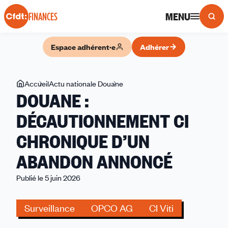
Panneau de gestion des cookies
MENU
FINANCES
Espace adhérent·e
Adhérer
Vous
Accueil
Actu nationale Douane
DOUANE
DOUANE :
êtes
:
ici
DÉCAUTIONNEMENT
DÉCAUTIONNEMENT CI
CI
CHRONIQUE D’UN
CHRONIQUE
D’UN
ABANDON ANNONCÉ
ABANDON
ANNONCÉ
Publié le 5 juin 2026
Surveillance
OPCO AG
CI Viti