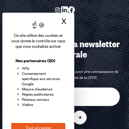
X
Masquer le bandea
Ce site utilise des cookies et
Abonnez-vous à la newsletter
vous donne le contrôle sur ceux
que vous souhaitez activer
confédérale
Nos partenaires
(20)
APIs
En m'inscrivant à la newsletter, j'affirme avoir pris connaissance de
Consentement
la
politique de confidentialité de la CFDT
.
spécifique aux services
Google
Mesure d'audience
E-
Régies publicitaires
mail
Réseaux sociaux
Vidéos
S'inscrire
Tout accepter