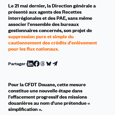
Le 21 mai dernier, la Direction générale a
présenté aux agents des Recettes
interrégionales et des PAE, sans même
associer l'ensemble des bureaux
gestionnaires concernés, son projet de
suppression pure et simple du
cautionnement des crédits d'enlèvement
pour les flux nationaux.
Partager :
Partager
Partager
Partager
Partager
Partager
sur
sur
sur
sur
par
Linkedin
Facebook
Threads
Bluesky
email
Pour la CFDT Douane, cette mesure
constitue une nouvelle étape dans
l'effacement progressif des missions
douanières au nom d'une prétendue «
simplification ».