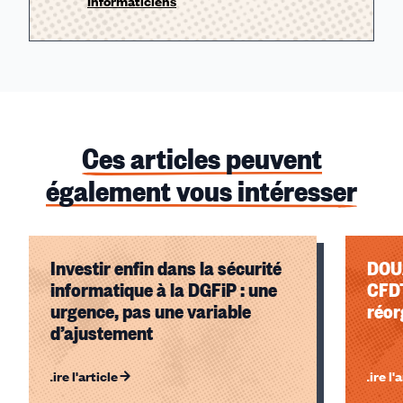
Informaticiens
Ces articles peuvent
également vous intéresser
Investir enfin dans la sécurité
DOUANE : Réfo
informatique à la DGFiP : une
CFDT
urgence, pas une variable
réor
d’ajustement
Lire l'article
Lire l'