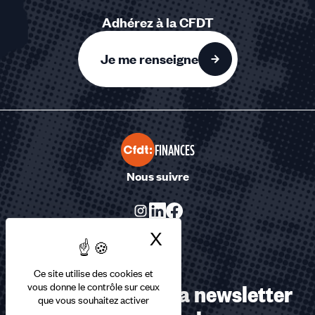
Adhérez à la CFDT
Je me renseigne
FINANCES
Nous suivre
X
Masquer le bandea
Ce site utilise des cookies et
Abonnez-vous à la newsletter
vous donne le contrôle sur ceux
que vous souhaitez activer