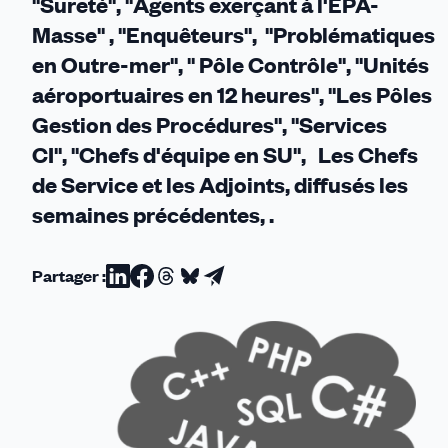
"Sureté", "Agents exerçant à l'EPA-
Masse" , "Enquêteurs", "Problématiques
en Outre-mer", " Pôle Contrôle", "Unités
aéroportuaires en 12 heures", "Les Pôles
Gestion des Procédures", "Services
CI", "Chefs d'équipe en SU", Les Chefs
de Service et les Adjoints, diffusés les
semaines précédentes, .
Partager :
Partager
Partager
Partager
Partager
Partager
sur
sur
sur
sur
par
Linkedin
Facebook
Threads
Bluesky
email