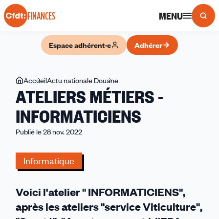
Panneau de gestion des cookies
MENU
FINANCES
Espace adhérent·e
Adhérer
Vous
Accueil
Actu nationale Douane
ATELIERS
ATELIERS MÉTIERS -
êtes
MÉTIERS
ici
-
INFORMATICIENS
INFORMATICIENS
Publié le 28 nov. 2022
Informatique
Voici l'atelier " INFORMATICIENS",
après les ateliers "service Viticulture",