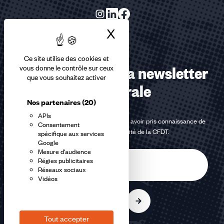
X
Masquer le bandea
Ce site utilise des cookies et
Abonnez-vous à la newsletter
vous donne le contrôle sur ceux
que vous souhaitez activer
confédérale
Nos partenaires
(20)
APIs
En m'inscrivant à la newsletter, j'affirme avoir pris connaissance de
Consentement
la
politique de confidentialité de la CFDT
.
spécifique aux services
Google
Mesure d'audience
E-
Régies publicitaires
mail
Réseaux sociaux
Vidéos
S'inscrire
Tout accepter