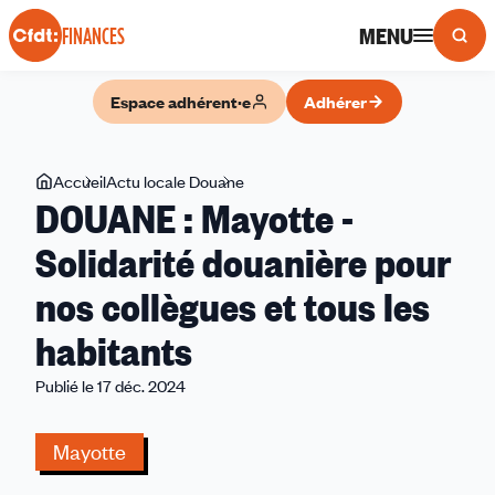
Panneau de gestion des cookies
MENU
FINANCES
Espace adhérent·e
Adhérer
Vous
Accueil
Actu locale Douane
DOUANE
DOUANE : Mayotte -
êtes
:
ici
Mayotte
Solidarité douanière pour
-
nos collègues et tous les
Solidarité
douanière
habitants
pour
nos
Publié le 17 déc. 2024
collègues
et
Mayotte
tous
les