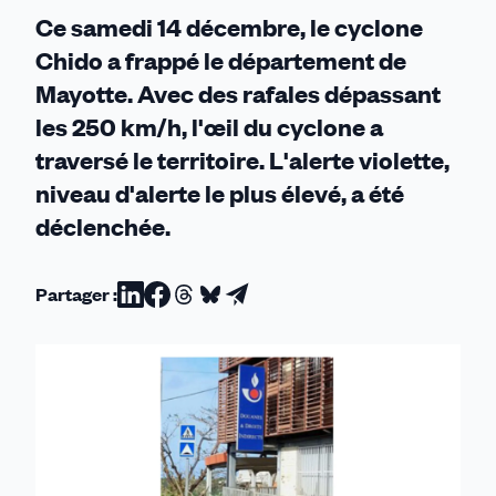
habitants
Ce samedi 14 décembre, le cyclone
Chido a frappé le département de
Mayotte. Avec des rafales dépassant
les 250 km/h, l'œil du cyclone a
traversé le territoire. L'alerte violette,
niveau d'alerte le plus élevé, a été
déclenchée.
Partager :
Partager
Partager
Partager
Partager
Partager
sur
sur
sur
sur
par
Linkedin
Facebook
Threads
Bluesky
email