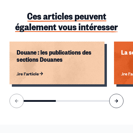
Ces articles peuvent
également vous intéresser
Douane : les publications des
La s
sections Douanes
Lire l'article
Lire l'
Élément
1
sur