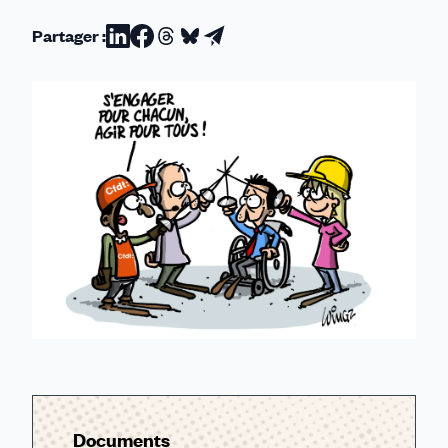
Partager :
Partager
Partager
Partager
Partager
Partager
sur
sur
sur
sur
par
Linkedin
Facebook
Threads
Bluesky
email
Documents