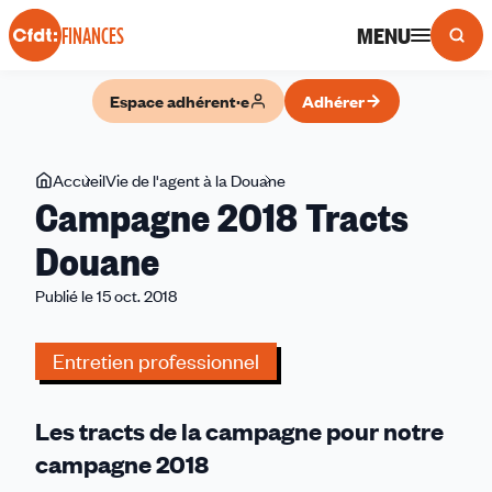
Panneau de gestion des cookies
MENU
FINANCES
Espace adhérent·e
Adhérer
Vous
Accueil
Vie de l'agent à la Douane
Campagne
Campagne 2018 Tracts
êtes
2018
ici
Tracts
Douane
Douane
Publié le 15 oct. 2018
Entretien professionnel
Les tracts de la campagne pour notre
campagne 2018