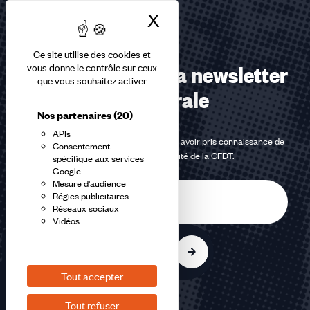
X
Masquer le bandea
Ce site utilise des cookies et
Abonnez-vous à la newsletter
vous donne le contrôle sur ceux
que vous souhaitez activer
confédérale
Nos partenaires
(20)
APIs
En m'inscrivant à la newsletter, j'affirme avoir pris connaissance de
Consentement
la
politique de confidentialité de la CFDT
.
spécifique aux services
Google
Mesure d'audience
E-
Régies publicitaires
mail
Réseaux sociaux
Vidéos
S'inscrire
Tout accepter
Tout refuser