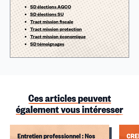
SD élections AGCO
SD élections SU
Tract mission fiscale
Tract mission protection
Tract mission économique
SD témoignages
Ces articles peuvent
également vous intéresser
Entretien professionnel : Nos
CREP