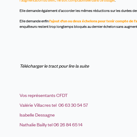
l'augmentation du SMIC
ne soit comptabilisée dans ce budget
.
Elle demande également d'accorder les mêmes réductions sur les durées des
Elle demande enfin
l'ajout d'un ou deux échelons pour tenir compte de l'
enquêteurs restent trop longtemps bloqués au dernier échelon sans augmentat
Télécharger le tract pour lire la suite
Vos représentants CFDT
Valérie Villacres tel 06 63 30 54 57
Isabelle Dessagne
Nathalie Bailly tel 06 26 84 65 14