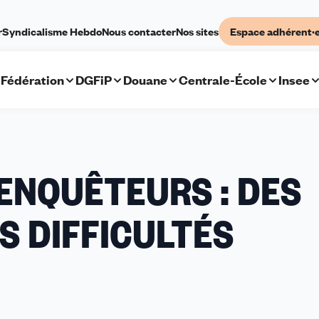
r
Syndicalisme Hebdo
Nous contacter
Nos sites
Espace adhérent·
Fédération
DGFiP
Douane
Centrale-École
Insee
ENQUÊTEURS : DES
S DIFFICULTÉS