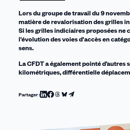
Lors du groupe de travail du 9 novembr
matière de revalorisation des grilles 
Si les grilles indiciaires proposées n
l’évolution des voies d'accès en catégo
sens.
La CFDT a également pointé d’autres su
kilométriques, différentielle déplaceme
Partager :
Partager
Partager
Partager
Partager
Partager
sur
sur
sur
sur
par
Linkedin
Facebook
Threads
Bluesky
email