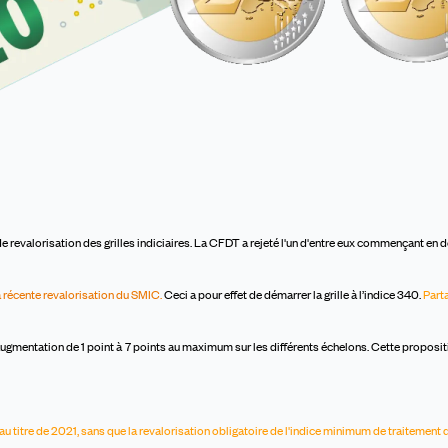
revalorisation des grilles indiciaires. La CFDT a rejeté l'un d'entre e
ux
commençant en d
 la récente revalorisation du SMIC.
Ceci a pour effet de démarrer la grille à l’indice 340.
Parta
augmentation de 1 point
à
7
points au maximum sur les différents échelons. Cette
propositi
u titre de 2021,
sans que
la revalorisation obligatoire de l'indice minimum de traitement 