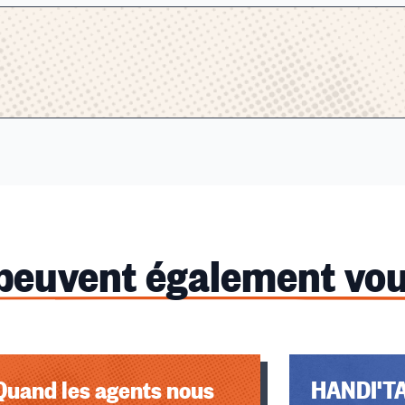
 peuvent également vou
Quand les agents nous
HANDI'T