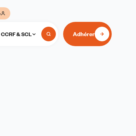
e
Adhérer
CCRF & SCL