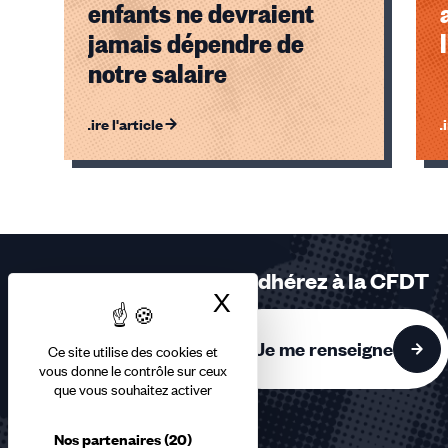
enfants ne devraient
jamais dépendre de
notre salaire
Lire l'article
Li
Éléments
1,
2,
3
sur
Adhérez à la CFDT
3
X
Masquer le bandea
accessibles
Je me renseigne
Ce site utilise des cookies et
vous donne le contrôle sur ceux
que vous souhaitez activer
Nos partenaires
(20)