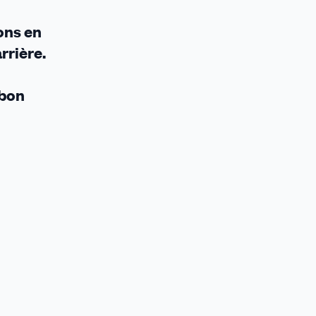
ons en
rrière.
 bon