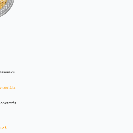
essous du
nt de là, la
on est très
due à