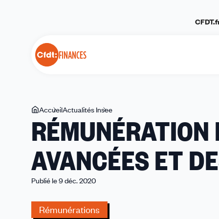
Panneau de gestion des cookies
CFDT.f
FINANCES
Vous
Accueil
Actualités Insee
RÉMUNÉRATION
RÉMUNÉRATION 
êtes
ENQUÊTEURS
ici
:
AVANCÉES ET DE
DES
AVANCÉES
ET
Publié le 9 déc. 2020
DES
DIFFICULTÉS
Rémunérations