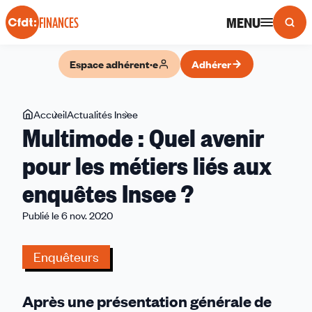
Panneau de gestion des cookies
MENU
FINANCES
Espace adhérent·e
Adhérer
Vous
Accueil
Actualités Insee
Multimode
Multimode : Quel avenir
êtes
:
ici
Quel
pour les métiers liés aux
avenir
enquêtes Insee ?
pour
les
Publié le 6 nov. 2020
métiers
liés
Enquêteurs
aux
enquêtes
Insee
Après
une
présentation
générale
de
?