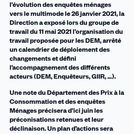
l’évolution des enquêtes ménages
vers le multimode l
e
26 janvier
2021
, la
Direction a exposé lors du groupe de
travail du 11 mai
2021
l’organisation
du
travail
proposée
pour les DEM
,
arrêté
un
calendrier
de déploiement
des
changements
et
défini
l’accompagnement des
différent
s
acteurs
(DEM, Enquêteurs, GIIR, ...)
.
Une note d
u
D
épartement
des Prix à la
Consommation et des enquêtes
Ménages précisera d’ici
juin
les
préconisations retenues et leur
déclinaison. Un plan d’actions sera