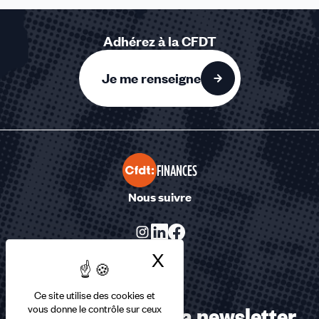
Adhérez à la CFDT
Je me renseigne
FINANCES
Nous suivre
X
Masquer le bandea
Ce site utilise des cookies et
Abonnez-vous à la newsletter
vous donne le contrôle sur ceux