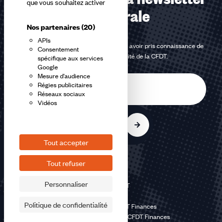
que vous souhaitez activer
confédérale
Nos partenaires
(20)
APIs
En m'inscrivant à la newsletter, j'affirme avoir pris connaissance de
Consentement
la
politique de confidentialité de la CFDT
.
spécifique aux services
Google
Mesure d'audience
E-
Régies publicitaires
mail
Réseaux sociaux
Vidéos
S'inscrire
Tout accepter
Tout refuser
Personnaliser
©2026 CFDT
Plan du site
Politique de confidentialité
Mentions légales CFDT Finances
Politique de confidentialité CFDT Finances