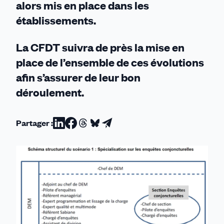
alors mis en
place
dans les
établissements.
La CFDT
suivr
a
de près
la mise en
place de
l’ensemble
de ces
évolutions
afin s’assurer de leur bon
déroulement
.
Partager :
Partager
Partager
Partager
Partager
Partager
sur
sur
sur
sur
par
Linkedin
Facebook
Threads
Bluesky
email