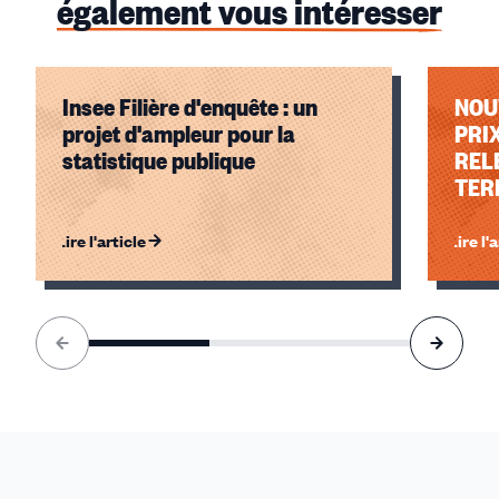
également vous intéresser
Insee Filière d'enquête : un
NOU
projet d'ampleur pour la
PRI
statistique publique
REL
TER
Lire l'article
Lire l'
Élément
1
sur
3
accessible