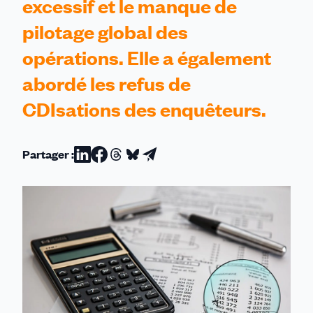
excessif et le manque de
pilotage global des
opérations. Elle a également
abordé les refus de
CDIsations des enquêteurs.
Partager :
Partager
Partager
Partager
Partager
Partager
sur
sur
sur
sur
par
Linkedin
Facebook
Threads
Bluesky
email