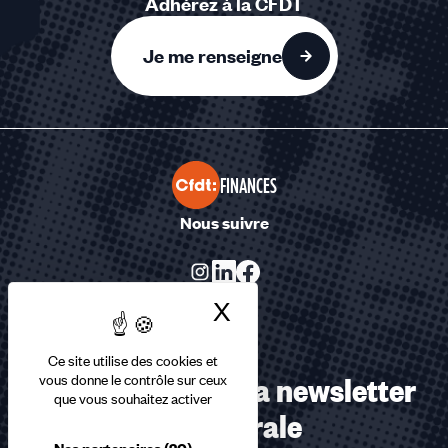
Adhérez à la CFDT
Je me renseigne
FINANCES
Nous suivre
X
Masquer le bandea
Ce site utilise des cookies et
Abonnez-vous à la newsletter
vous donne le contrôle sur ceux
que vous souhaitez activer
confédérale