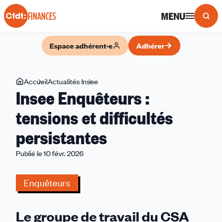
Panneau de gestion des cookies
MENU
FINANCES
Espace adhérent·e
Adhérer
Vous
Accueil
Actualités Insee
Insee
Insee Enquêteurs :
êtes
Enquêteurs
ici
:
tensions et difficultés
tensions
persistantes
et
difficultés
Publié le 10 févr. 2026
persistantes
Enquêteurs
Le groupe de travail du CSA