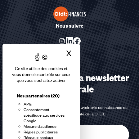
FINANCES
Nous suivre
X
Masquer le bandea
Ce site utilise des cookies et
Abonnez-vous à la newsletter
vous donne le contrôle sur ceux
que vous souhaitez activer
confédérale
Nos partenaires
(20)
APIs
En m'inscrivant à la newsletter, j'affirme avoir pris connaissance de
Consentement
la
politique de confidentialité de la CFDT
.
spécifique aux services
Google
Mesure d'audience
E-
Régies publicitaires
mail
Réseaux sociaux