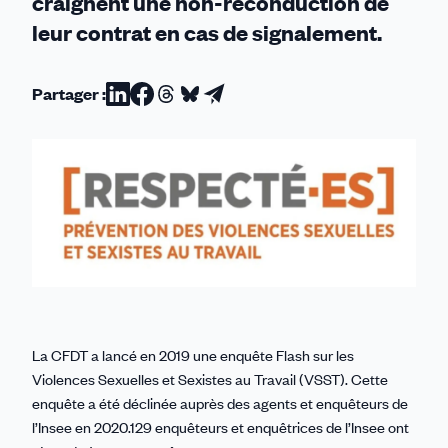
craignent une non-reconduction de
leur contrat en cas de signalement
.
Partager :
Partager
Partager
Partager
Partager
Partager
sur
sur
sur
sur
par
Linkedin
Facebook
Threads
Bluesky
email
La CFDT a lancé en 2019 une enquête Flash sur les
Violences Sexuelles et Sexistes au Travail (VSST). Cette
enquête a été déclinée auprès des agents et enquêteurs de
l’Insee en 2020.129 enquêteurs et enquêtrices de l’Insee ont