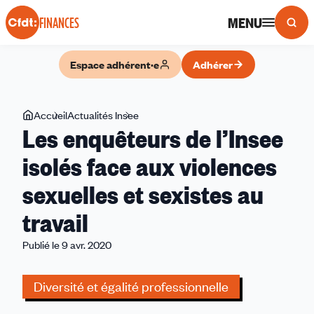
Panneau de gestion des cookies
MENU
FINANCES
Espace adhérent·e
Adhérer
Vous
Accueil
Actualités Insee
Les
Les enquêteurs de l’Insee
êtes
enquêteurs
ici
de
isolés face aux violences
l’Insee
sexuelles et sexistes au
isolés
face
travail
aux
violences
Publié le 9 avr. 2020
sexuelles
et
Diversité et égalité professionnelle
sexistes
au