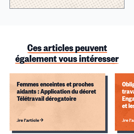
Ces articles peuvent
également vous intéresser
Femmes enceintes et proches
Obli
aidants : Application du décret
trav
Télétravail dérogatoire
Enga
et l
Lire l'article
Lire l'