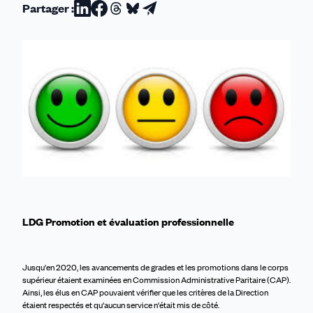
Partager :
Partager
Partager
Partager
Partager
Partager
sur
sur
sur
sur
par
Linkedin
Facebook
Threads
Bluesky
email
LDG Promotion et évaluation professionnelle
Jusqu'en 2020, les avancements de grades et les promotions dans le corps
supérieur étaient examinées en Commission Administrative Paritaire (CAP).
Ainsi, les élus en CAP pouvaient vérifier que les critères de la Direction
étaient respectés et qu'aucun service n'était mis de côté.