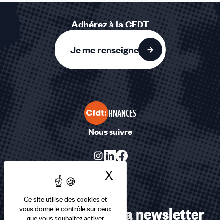
Adhérez à la CFDT
Je me renseigne
FINANCES
Nous suivre
X
Masquer le bandea
Ce site utilise des cookies et
Abonnez-vous à la newsletter
vous donne le contrôle sur ceux
que vous souhaitez activer