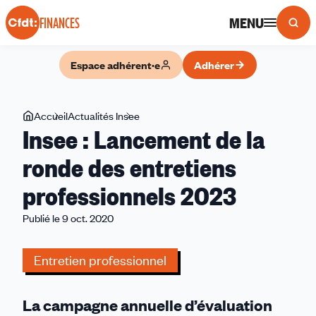
Panneau de gestion des cookies
MENU
FINANCES
Espace adhérent·e
Adhérer
Vous
Accueil
Actualités Insee
Insee
Insee : Lancement de la
êtes
:
ici
Lancement
ronde des entretiens
de
professionnels 2023
la
ronde
Publié le 9 oct. 2020
des
entretiens
Entretien professionnel
professionnels
2023
La campagne annuelle d’évaluation