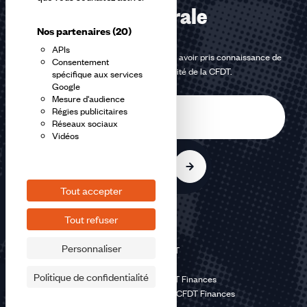
confédérale
Nos partenaires
(20)
APIs
En m'inscrivant à la newsletter, j'affirme avoir pris connaissance de
Consentement
la
politique de confidentialité de la CFDT
.
spécifique aux services
Google
Mesure d'audience
E-
Régies publicitaires
mail
Réseaux sociaux
Vidéos
S'inscrire
Tout accepter
Tout refuser
Personnaliser
©2026 CFDT
Plan du site
Politique de confidentialité
Mentions légales CFDT Finances
Politique de confidentialité CFDT Finances