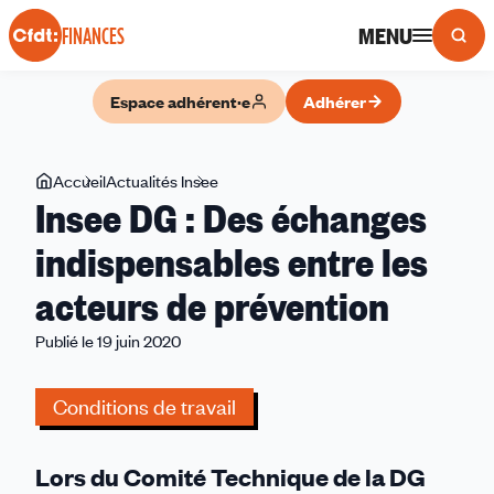
Panneau de gestion des cookies
MENU
FINANCES
Espace adhérent·e
Adhérer
Vous
Accueil
Actualités Insee
Insee
Insee DG : Des échanges
êtes
DG
ici
:
indispensables entre les
Des
acteurs de prévention
échanges
indispensables
Publié le 19 juin 2020
entre
les
Conditions de travail
acteurs
de
prévention
Lors du Comité Technique de la DG