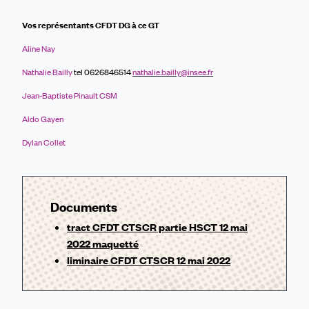
Vos représentants CFDT DG à ce GT
Aline Nay
Nathalie Bailly
tel 0626846514
nathalie.bailly@insee.fr
Jean-
B
aptiste Pinault CSM
Aldo Gayen
Dylan Collet
Documents
tract CFDT CTSCR partie HSCT 12 mai
2022 maquetté
liminaire CFDT CTSCR 12 mai 2022