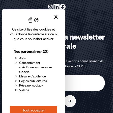
X
Masquer le bandea
Ce site utilise des cookies et
Abonnez-vous à la newsletter
vous donne le contrôle sur ceux
que vous souhaitez activer
confédérale
Nos partenaires
(20)
APIs
En m'inscrivant à la newsletter, j'affirme avoir pris connaissance de
Consentement
la
politique de confidentialité de la CFDT
.
spécifique aux services
Google
Mesure d'audience
E-
Régies publicitaires
mail
Réseaux sociaux
Vidéos
S'inscrire
Tout accepter