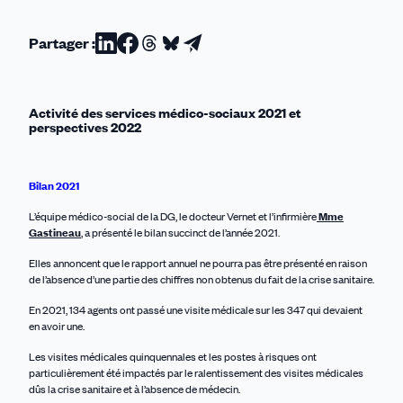
Partager :
Partager
Partager
Partager
Partager
Partager
sur
sur
sur
sur
par
Linkedin
Facebook
Threads
Bluesky
email
Activité des services médico-sociaux 2021 et
perspectives 2022
Bilan 2021
L’équipe médico-social de la DG, le docteur Vernet et l’infirmière
Mme
Gastineau
, a présenté le bilan succinct de l’année 2021.
Elles annoncent que le rapport annuel ne pourra pas être présenté en raison
de l’absence d’une partie des chiffres non obtenus du fait de la crise sanitaire.
En 2021, 134 agents ont passé une visite médicale sur les 347 qui devaient
en avoir une.
Les visites médicales quinquennales et les postes à risques ont
particulièrement été impactés par le ralentissement des visites médicales
dûs la crise sanitaire et à l’absence de médecin.