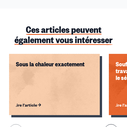
Ces articles peuvent
également vous intéresser
Sous la chaleur exactement
Souf
trav
le s
Lire l'article
Lire l'