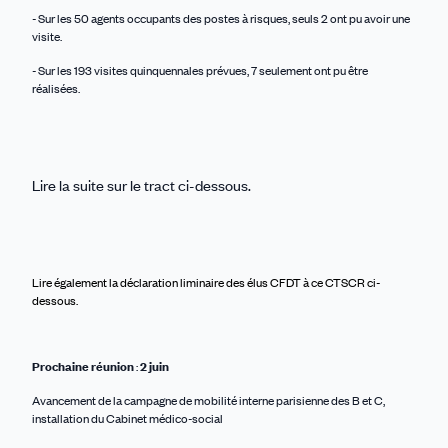
- Sur les 50 agents occupants des postes à risques, seuls 2 ont pu avoir une
visite.
- Sur les 193 visites quinquennales prévues, 7 seulement ont pu être
réalisées.
Lire la suite sur le tract ci-dessous.
Lire également la déclaration liminaire des élus CFDT à ce CTSCR ci-
dessous.
Prochaine réunion
:
2 juin
Avancement de la campagne de mobilité interne parisienne des B et C,
installation du Cabinet médico-social