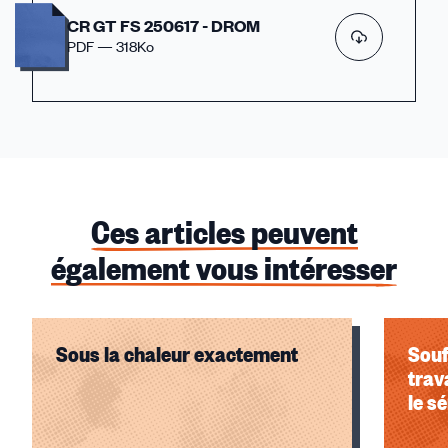
CR GT FS 250617 - DROM
PDF — 318Ko
Ces articles peuvent
également vous intéresser
Sous la chaleur exactement
Souf
trav
le s