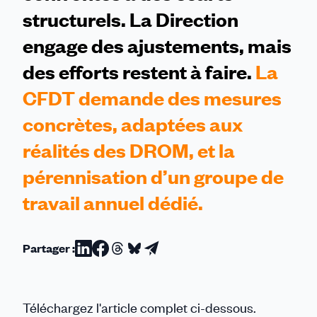
structurels. La Direction
engage des ajustements, mais
des efforts restent à faire.
La
CFDT demande des mesures
concrètes, adaptées aux
réalités des DROM, et la
pérennisation d’un groupe de
travail annuel dédié.
Partager :
Partager
Partager
Partager
Partager
Partager
sur
sur
sur
sur
par
Linkedin
Facebook
Threads
Bluesky
email
Téléchargez l'article complet ci-dessous.