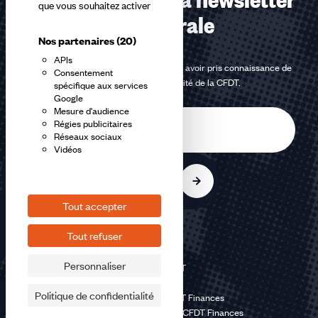
que vous souhaitez activer
confédérale
Nos partenaires
(20)
APIs
En m'inscrivant à la newsletter, j'affirme avoir pris connaissance de
Consentement
la
politique de confidentialité de la CFDT
.
spécifique aux services
Google
Mesure d'audience
E-
Régies publicitaires
mail
Réseaux sociaux
Vidéos
S'inscrire
Tout accepter
Tout refuser
Personnaliser
©2026 CFDT
Plan du site
Politique de confidentialité
Mentions légales CFDT Finances
Politique de confidentialité CFDT Finances