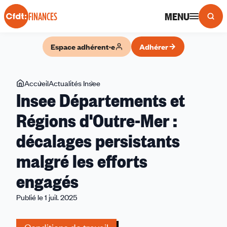
Panneau de gestion des cookies
MENU
FINANCES
Espace adhérent·e
Adhérer
Vous
Accueil
Actualités Insee
Insee
Insee Départements et
êtes
Départements
ici
et
Régions d'Outre-Mer :
Régions
décalages persistants
d'Outre-
Mer :
malgré les efforts
décalages
persistants
engagés
malgré
Publié le 1 juil. 2025
les
efforts
engagés