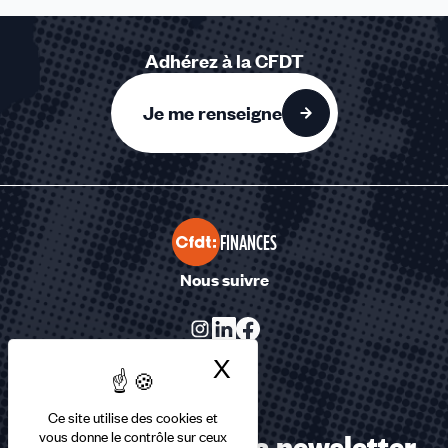
Adhérez à la CFDT
Je me renseigne
FINANCES
Nous suivre
X
Masquer le bandea
Ce site utilise des cookies et
Abonnez-vous à la newsletter
vous donne le contrôle sur ceux