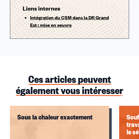
Liens internes
Intégration du CSM dans la DR Grand
Est : mise en oeuvre
Ces articles peuvent
également vous intéresser
Sous la chaleur exactement
Souf
trav
le s