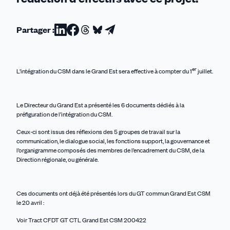
Partager :
Partager
Partager
Partager
Partager
Partager
sur
sur
sur
sur
par
Linkedin
Facebook
Threads
Bluesky
email
er
L’i
ntégration du CSM dans le Grand Est
sera effective à compter du
1
juillet.
Le Directeur du Grand Est a présenté les 6 documents dédiés à la
préfiguration de l’intégration du CSM.
Ceux-ci sont issus des réflexions des 5 groupes de travail sur la
communication, le dialogue social, les fonctions support, la gouvernance et
l’organigramme composés des membres de l’encadrement du CSM, de la
Direction régionale, ou générale.
Ces documents ont déjà été présentés lors du GT commun Grand Est CSM
le 20 avril :
Voir Tract CFDT GT CTL Grand Est CSM 200422