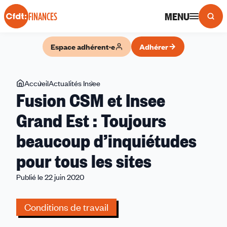
Panneau de gestion des cookies
MENU
FINANCES
Espace adhérent·e
Adhérer
Vous
Accueil
Actualités Insee
Fusion
Fusion CSM et Insee
êtes
CSM
ici
et
Grand Est : Toujours
Insee
beaucoup d’inquiétudes
Grand
Est :
pour tous les sites
Toujours
beaucoup
Publié le 22 juin 2020
d’inquiétudes
pour
Conditions de travail
tous
les