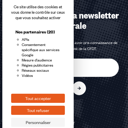
Ce site utilise des cookies et
Abonnez-vous à la newsletter
vous donne le contrôle sur ceux
que vous souhaitez activer
confédérale
Nos partenaires
(20)
APIs
En m'inscrivant à la newsletter, j'affirme avoir pris connaissance de
Consentement
la
politique de confidentialité de la CFDT
.
spécifique aux services
Google
Mesure d'audience
E-
Régies publicitaires
mail
Réseaux sociaux
Vidéos
S'inscrire
Tout accepter
Tout refuser
Personnaliser
©2026 CFDT