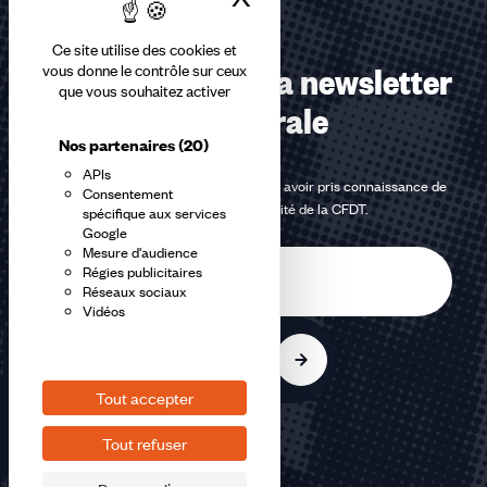
Ce site utilise des cookies et
Abonnez-vous à la newsletter
vous donne le contrôle sur ceux
que vous souhaitez activer
confédérale
Nos partenaires
(20)
APIs
En m'inscrivant à la newsletter, j'affirme avoir pris connaissance de
Consentement
la
politique de confidentialité de la CFDT
.
spécifique aux services
Google
Mesure d'audience
E-
Régies publicitaires
mail
Réseaux sociaux
Vidéos
S'inscrire
Tout accepter
Tout refuser