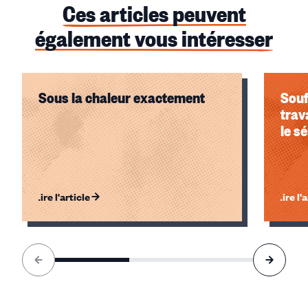
Ces articles peuvent
également vous intéresser
Sous la chaleur exactement
Souf
trav
le s
Lire l'article
Lire l'
Élément
1