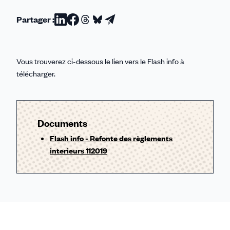
Partager :
Partager
Partager
Partager
Partager
Partager
sur
sur
sur
sur
par
Linkedin
Facebook
Threads
Bluesky
email
Vous trouverez ci-dessous le lien vers le Flash info à
télécharger.
Documents
Flash info - Refonte des règlements
interieurs 112019