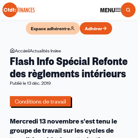
Panneau de gestion des cookies
MENU
FINANCES
Espace adhérent·e
Adhérer
Vous
Accueil
Actualités Insee
Flash
Flash Info Spécial Refonte
êtes
Info
ici
Spécial
des règlements intérieurs
Refonte
Publié le 13 déc. 2019
des
règlements
intérieurs
Conditions de travail
Mercredi 13 novembre s'est tenu le
groupe de travail sur les cycles de