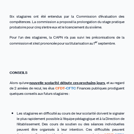
Six stagiaires ont été entendus par la Commission d’évaluation des
compétences. La commission a proposé la prolongation du stage pratique
probatoire pour cinq s’entre eux et le licenciement du sixième.
Pour l’un des stagiaires, la CAPN n’a pas suivi les préconisations de la
er
commission et s’est prononcée pour sa titularisation au 1
septembre.
CONSEILS
Alors qu’une
nouvelle scolarité débute ces prochains jours
, et au regard
de 2 années de recul, les élus
CFDT
-
CFTC
Finances publiques prodiguent
quelques conseils aux futurs stagiaires :
Les stagiaires en difficulté au cours de leur scolarité doivent le signaler
le plus rapidement possible à l’équipe pédagogique et à la Direction de
l’établissement. Des cours de soutien ou des séances individuelles
peuvent être organisés à leur intention.
Ces difficultés peuvent