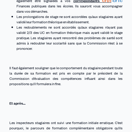
également être signalées à vos
correspondants
CFDT
-
CFTC
Finances publiques dans les écoles. Ils sauront vous accompagner
dans vos démarches.
Les prolongations de stage ne sont accordées qu’aux stagiaires ayant
validé leur formation théorique en établissement.
Les redoublements ne sont accordés qu’aux stagiaires n’ayant pas
validé 2/3 des UC en formation théorique mais ayant validé le stage
pratique. Les stagiaires ayant rencontré des problèmes de santé sont
admis à redoubler leur scolarité sans que la Commission n’est à se
prononcer.
Il faut également souligner que le comportement du stagiaire pendant toute
la durée de sa formation est pris en compte par le président de la
Commission d’évaluation des compétences influant ainsi dans les
propositions qu’il formulera in fine.
Et après…
Les inspecteurs stagiaires ont suivi une formation initiale erratique. C’est
pourquoi, le parcours de formation complémentaire obligatoire qu’ils