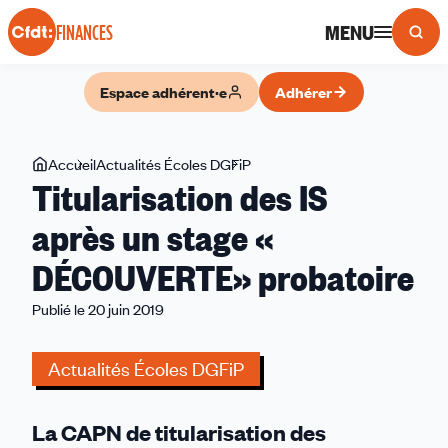
Panneau de gestion des cookies
MENU
FINANCES
Espace adhérent·e
Adhérer
Vous
Accueil
Actualités Écoles DGFiP
Titularisation
Titularisation des IS
êtes
des
ici
IS
après un stage «
après
DÉCOUVERTE» probatoire
un
stage
Publié le 20 juin 2019
«
DÉCOUVERTE»
Actualités Écoles DGFiP
probatoire
La CAPN de titularisation des