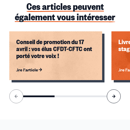
Ces articles peuvent
également vous intéresser
Conseil de promotion du 17
Livr
avril : vos élus CFDT-CFTC ont
stag
porté votre voix !
Lire l'article
Lire l'
Élément
1
sur
3