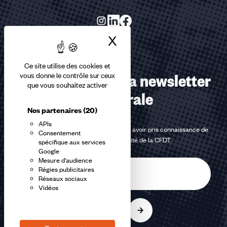
X
Masquer le bandea
Ce site utilise des cookies et
Abonnez-vous à la newsletter
vous donne le contrôle sur ceux
que vous souhaitez activer
confédérale
Nos partenaires
(20)
APIs
En m'inscrivant à la newsletter, j'affirme avoir pris connaissance de
Consentement
la
politique de confidentialité de la CFDT
.
spécifique aux services
Google
Mesure d'audience
E-
Régies publicitaires
mail
Réseaux sociaux
Vidéos
S'inscrire