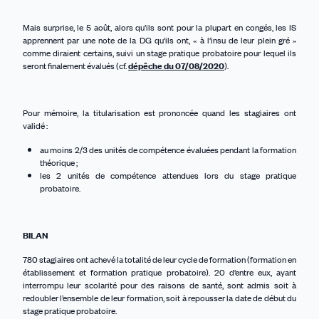
Mais surprise,
l
e 5 août, alors qu’ils sont pour la plupart en congés, les IS
apprennent par une note de la DG qu’ils ont, « à l’insu de leur plein gré »
comme diraient certains, suivi un stage pratique probatoire pour lequel ils
seront finalement évalués (cf.
dépêche du 07/08/2020
).
Pour mémoire, la titularisation est prononcée quand les stagiaires ont
validé :
au moins 2/3 des unités de compétence évaluées pendant la formation
théorique ;
les 2 unités de compétence attendues lors du stage pratique
probatoire.
BILAN
780 stagiaires ont achevé la totalité de leur cycle de formation (formation en
établissement et formation pratique probatoire). 20 d’entre eux, ayant
interrompu leur scolarité pour des raisons de santé, sont admis soit à
redoubler l’ensemble de leur formation, soit à repousser la date de début du
stage pratique probatoire.