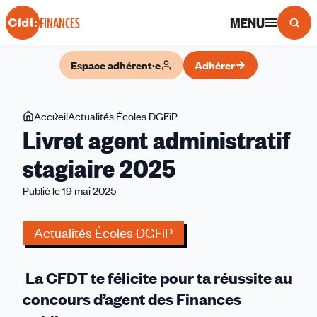
Panneau de gestion des cookies
MENU
FINANCES
Espace adhérent·e
Adhérer
Vous
Accueil
Actualités Écoles DGFiP
Livret
Livret agent administratif
êtes
agent
ici
administratif
stagiaire 2025
stagiaire
Publié le 19 mai 2025
2025
Actualités Écoles DGFiP
La CFDT te félicite pour ta réussite au
concours d’agent des Finances