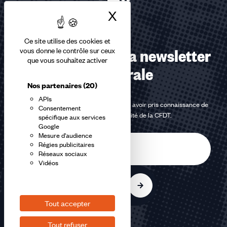
X
Masquer le bandea
Ce site utilise des cookies et
Abonnez-vous à la newsletter
vous donne le contrôle sur ceux
que vous souhaitez activer
confédérale
Nos partenaires
(20)
APIs
En m'inscrivant à la newsletter, j'affirme avoir pris connaissance de
Consentement
la
politique de confidentialité de la CFDT
.
spécifique aux services
Google
Mesure d'audience
E-
Régies publicitaires
mail
Réseaux sociaux
Vidéos
S'inscrire
Tout accepter
Tout refuser