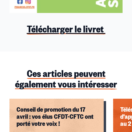
Télécharger le livret
Ces articles peuvent
également vous intéresser
Conseil de promotion du 17
Télé
avril : vos élus CFDT-CFTC ont
d'ap
porté votre voix !
au 2 