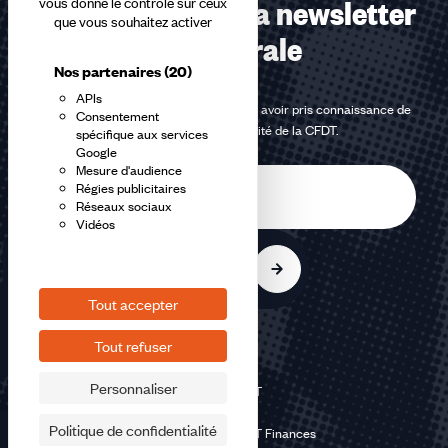
Abonnez-vous à la newsletter
vous donne le contrôle sur ceux
que vous souhaitez activer
confédérale
Nos partenaires
(20)
APIs
En m'inscrivant à la newsletter, j'affirme avoir pris connaissance de
Consentement
la
politique de confidentialité de la CFDT
.
spécifique aux services
Google
Mesure d'audience
E-
Régies publicitaires
mail
Réseaux sociaux
Vidéos
S'inscrire
Tout accepter
Tout refuser
Personnaliser
©2026 CFDT
Plan du site
Politique de confidentialité
Mentions légales CFDT Finances