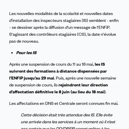
Les
nouvelles modalités de la scolarité
et
nouvelles
dates
d'installation
des inspecteurs stagiaires (IS) semblent - enfin
- se dessiner après la diffusion d'un message de l'ENFiP.
S'agissant des
contrôleurs stagiaires
(CS), la date n'évolue
pas de nouveau.
Pour les IS
Après une suspension de cours du 11 au 18 mai,
les IS
suivront des formations à distance dispensées par
l’ENFIP jusqu’au 29 mai
.
Puis, après une nouvelle semaine
de suspension de cours, ils
rejoindront leur direction
d’affectation définitive le 8 juin (au lieu du 18 mai)
.
L
es affectations en DNS et Centrale seront connues fin mai.
Cette décision était très attendue des IS. Elle évite
une arrivée dans les services à un moment où il n’est
pas certain que les DD/DRFIP seront prêtes à les