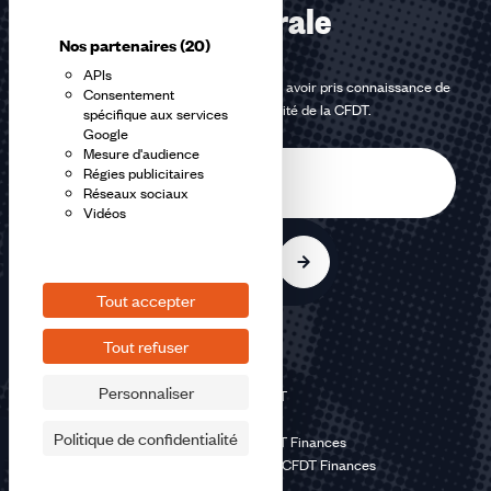
confédérale
Nos partenaires
(20)
APIs
En m'inscrivant à la newsletter, j'affirme avoir pris connaissance de
Consentement
la
politique de confidentialité de la CFDT
.
spécifique aux services
Google
Mesure d'audience
E-
Régies publicitaires
mail
Réseaux sociaux
Vidéos
S'inscrire
Tout accepter
Tout refuser
Personnaliser
©2026 CFDT
Plan du site
Politique de confidentialité
Mentions légales CFDT Finances
Politique de confidentialité CFDT Finances