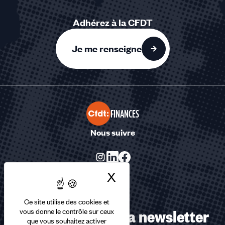
Adhérez à la CFDT
Je me renseigne
FINANCES
Nous suivre
X
Masquer le bandea
Ce site utilise des cookies et
Abonnez-vous à la newsletter
vous donne le contrôle sur ceux
que vous souhaitez activer