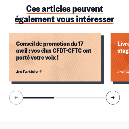
Ces articles peuvent
également vous intéresser
Conseil de promotion du 17
Livr
avril : vos élus CFDT-CFTC ont
stag
porté votre voix !
Lire l'article
Lire l'
Élément
1
sur
3