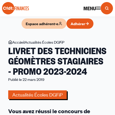
Panneau de gestion des cookies
MENU
FINANCES
Espace adhérent·e
Adhérer
Vous
Accueil
Actualités Écoles DGFiP
LIVRET
LIVRET DES TECHNICIENS
êtes
DES
ici
TECHNICIENS
GÉOMÈTRES STAGIAIRES
GÉOMÈTRES
- PROMO 2023-2024
STAGIAIRES
-
Publié le 22 mars 2019
PROMO
2023-
Actualités Écoles DGFiP
2024
Vous avez réussi le concours de