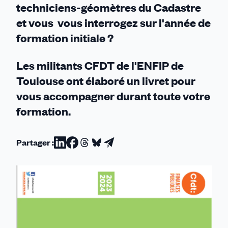
techniciens-géomètres du Cadastre
et vous vous interrogez sur l'année de
formation initiale ?
Les militants CFDT de l'ENFIP de
Toulouse ont élaboré un livret pour
vous accompagner durant toute votre
formation.
Partager :
Partager
Partager
Partager
Partager
Partager
sur
sur
sur
sur
par
Linkedin
Facebook
Threads
Bluesky
email