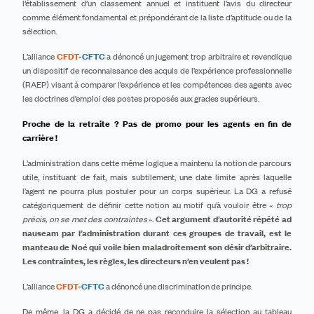
l’établissement d’un classement annuel et instituent l’avis du directeur
comme élément fondamental et prépondérant de la liste d’aptitude ou de la
sélection.
L’alliance
CFDT
-
CFTC
a dénoncé un jugement trop arbitraire et revendique
un dispositif de reconnaissance des acquis de l’expérience professionnelle
(RAEP) visant à
comparer
l’expérience et les compétences des agents avec
les doctrines d’emploi des postes proposés aux grades supérieurs.
Proche de la retraite ? Pas de promo pour les agents en fin de
carrière !
L’administration dans cette même logique a maintenu la notion de parcours
utile, instituant de fait, mais subtilement, une date limite après laquelle
l’agent ne pourra plus postuler pour un corps supérieur. La DG a refusé
catégoriquement de définir cette notion au motif qu’à vouloir être «
trop
précis, on se met des contraintes
».
Cet argument d’autorité répété ad
nauseam par l’administration durant ces groupes de travail, est le
manteau de Noé qui voile bien maladroitement son désir d’arbitraire.
L
es contraintes,
les règles,
les directeurs n’en veulent pas !
L’alliance
CFDT
-
CFTC
a dénoncé une discrimination de principe.
De même, la DG a décidé de ne pas reconduire la sélection au tableau