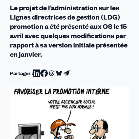
Le projet de l’administration sur les
Lignes directrices de gestion (LDG)
promotion a été présenté aux OS le 15
avril avec quelques modifications par
rapport à sa version initiale présentée
en janvier.
Partager :
Partager
Partager
Partager
Partager
Partager
sur
sur
sur
sur
par
Linkedin
Facebook
Threads
Bluesky
email