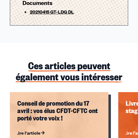
Documents
20210415 GT-LDG DL
Ces articles peuvent
également vous intéresser
Conseil de promotion du 17
Livr
avril : vos élus CFDT-CFTC ont
stag
porté votre voix !
Lire l'article
Lire l'