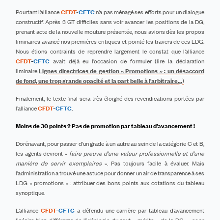
P
ourtant l’alliance
CFDT
-
CFTC
n’a pas ménagé ses efforts pour un dialogue
constructif. Après 3 GT difficiles sans voir avancer les positions de la DG,
prenant acte de la nouvelle mouture présentée, nous avions dès les propos
liminaires avancé nos premières critiques et pointé les travers de ces LDG.
Nous étions contraints de reprendre largement le constat que l
’alliance
CFDT
-
CFTC
avait déjà eu l’occasion de formuler
(lire la déclaration
liminaire
Lignes directrices de gestion « Promotions » : un désaccord
de fond, une trop grande opacité et la part belle à l'arbitraire...
)
Finalement, le texte final sera très éloigné des revendications portées par
l’alliance
CFDT
-
CFTC
.
Moins de 30 points ? Pas de promotion par tableau d’avancement !
Dorénavant, pour passer d’un grade à un autre au sein de la catégorie C et B,
les agents devront «
faire preuve d’une valeur professionnelle et d’une
manière de servir exemplaires
». Pas toujours facile à évaluer. Mais
l’administration a trouvé une astuce pour donner un air de transparence à ses
LDG « promotions » : attribuer des bons points aux cotations du tableau
synoptique.
L’alliance
CFDT
-
CFTC
a défendu une carrière par tableau d’avancement