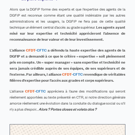
Alors que la DGFiP forme des experts et que l’expertise des agents de la
DGFiP est reconnue comme étant une qualité indéniable par les autres
administrations et les usagers, la DGFiP ne fera pas de cette qualité
technique un élément central d’accès au grade supérieur.
Les agents ayant
misé sur leur expertise et technicité apprécieront
l’absence de
reconnaissance de leur valeur et de leur investissement.
L’alliance
CFDT
-
CFTC
a défendu la haute expertise des agents de la
DGFIP et a demandé à ce que le critère « expertise » soit pleinement
pris en compte. Un « super manager » sans expertise et technicité ne
sera jamais crédible auprès de ses équipes, de ses supérieurs et de
l’externe.
Par ailleurs, l alliance
CFDT
-
CFTC
revendique de véritables
filières d’expertise pour l’accès aux grades et corps supérieurs.
L’alliance
CFDT
-
CFTC
appréciera à l’aune des modifications qui seront
réellement apportées au texte présenté en CTR, si notre direction générale
amorce réellement une évolution dans la conduite du dialogue social ou s’il
n’y a plus d’espoir...
Alors ? Portes closes et volets clos ?