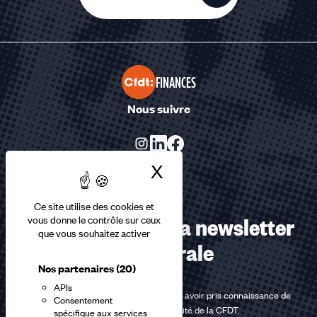
FINANCES
Nous suivre
X
Masquer le bandea
Ce site utilise des cookies et
Abonnez-vous à la newsletter
vous donne le contrôle sur ceux
que vous souhaitez activer
confédérale
Nos partenaires
(20)
APIs
En m'inscrivant à la newsletter, j'affirme avoir pris connaissance de
Consentement
la
politique de confidentialité de la CFDT
.
spécifique aux services