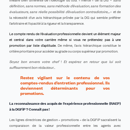
linéaire
bien différente
de l’idéologie du tout « mérite »
de la DG
–
sans
définition, sans normes, sans méthode d’évaluation, sans formation des
évaluateurs, sans réelle possibilité d’évaluation contradictoire,...
– et de
la nécessité d’un avis hiérarchique prônée par la DG
qui semble préférer
l’arbitraire et l’opacité à la rigueur et la transparence
.
Le compte rendu de l’évaluation professionnelle devient un élément majeur
et central dans votre carrière même si vous ne prétendez pas à une
promotion par liste d’aptitude.
De même, l’avis hiérarchique constitue le
critère prioritaire pour accéder au grade ou corps supérieur par promotion.
Soyez bon envers votre chef
!
Et espérez en retour que lui soit
suffisamment bon rédacteur
...
Restez vigilant sur le contenu de vos
comptes-rendus d’entretien professionnel. Ils
deviennent déterminants pour vos
promotions.
La reconnaissance des acquis de l’expérience professionnelle (RAEP)
à la DGF
i
P ? Connaît pas !
Les lignes directrices de gestion « promotions » de la DGFiP sacralisent la
comparaison de la valeur professionnelle entre les agents avec