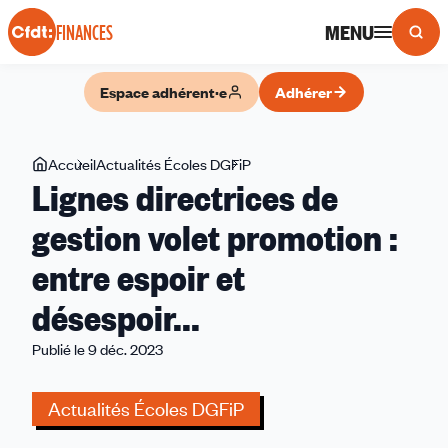
Panneau de gestion des cookies
MENU
FINANCES
Espace adhérent·e
Adhérer
Vous
Accueil
Actualités Écoles DGFiP
Lignes
Lignes directrices de
êtes
directrices
ici
de
gestion volet promotion :
gestion
entre espoir et
volet
promotion :
désespoir...
entre
espoir
Publié le 9 déc. 2023
et
désespoir...
Actualités Écoles DGFiP