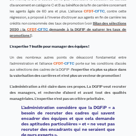
d’avancement en catégorie C et B au bénéfice de la fin de carrière concernant
les agents âgés de 60 ans et plus. L’alliance
CFDT
-
CFTC
, contre cette
régression, a proposé à l’inverse d’octroyer aux agents en fin de carrière les
crédits non consommés des taux de promotion (voir
Bilan des sélections
2020 : la
CFDT
-
CFTC
demande à la DGFIP de saturer les taux de
promotions !
).
L’expertise ? Inutile pour manager des équipes !
Un des nombreux autres points de désaccord fondamental entre
l’administration et l’alliance
CFDT
-
CFTC
porte sur les conditions d’accès
aux sélections des cadres de la DGFIP :
l’expertise n’a plus sa place dans
la valorisation des carrières et n’est plus un vecteur de promotion !
L’administration a été claire dans ces propos. La DGFIP v
eut
recruter
des managers,
et
recherche
d’abord et avant tout
des qualités
managériales. L’expertise n’est pas un critère prioritaire.
L’administration considère que la DGFiP
« a
besoin de recruter des cadres qui savent
encadrer des équipes et que cela demande
des aptitudes particulières » et « ne veut pas
recruter des encadrants qui ne seraient que
de purs experts ».