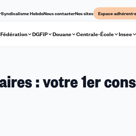
r
Syndicalisme Hebdo
Nous contacter
Nos sites
Espace adhérent·
Fédération
DGFiP
Douane
Centrale-École
Insee
ires : votre 1er cons