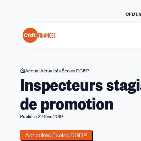
Panneau de gestion des cookies
CFDT.f
FINANCES
Vous
Accueil
Actualités Écoles DGFiP
Inspecteurs
Inspecteurs stagia
êtes
stagiaires
ici
:
de promotion
votre
1er
conseil
Publié le 22 févr. 2019
de
promotion
Actualités Écoles DGFiP