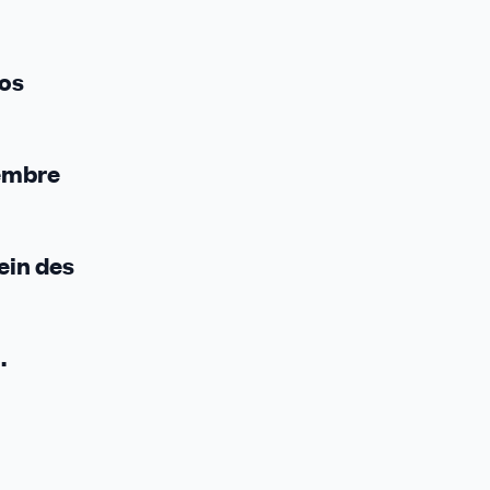
vos
cembre
sein des
u.