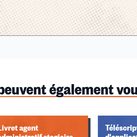
 peuvent également vou
Livret agent
Téléscript
administratif stagiaire
d'applica