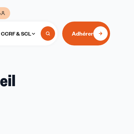
e
Adhérer
CCRF & SCL
eil