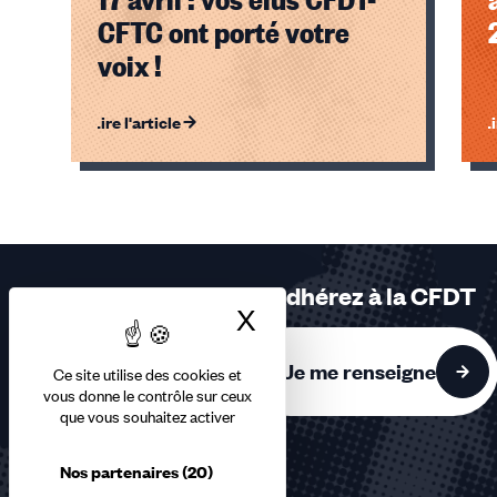
CFTC ont porté votre
voix !
Lire l'article
Li
Éléments
1,
2,
3
sur
Adhérez à la CFDT
3
X
Masquer le bandea
accessibles
Je me renseigne
Ce site utilise des cookies et
vous donne le contrôle sur ceux
que vous souhaitez activer
Nos partenaires
(20)