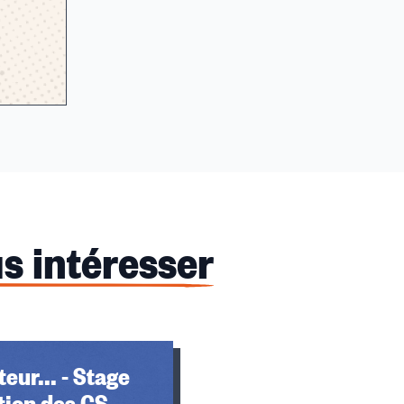
s intéresser
eur... - Stage
tion des CS