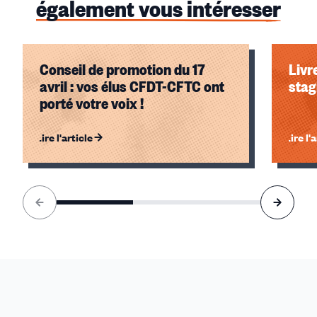
également vous intéresser
Conseil de promotion du 17
Livr
avril : vos élus CFDT-CFTC ont
stag
porté votre voix !
Lire l'article
Lire l'
Élément
1
sur
3
accessible