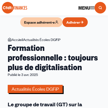
Panneau de gestion des cookies
MENU
FINANCES
Espace adhérent·e
Adhérer
Vous
Accueil
Actualités Écoles DGFiP
Formation
Formation
êtes
professionnelle
ici
:
professionnelle : toujours
toujours
plus de digitalisation
plus
de
Publié le 3 avr. 2025
digitalisation
Actualités Écoles DGFiP
Le groupe de travail (GT) sur la