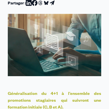
Partager :
Partager
Partager
Partager
Partager
Partager
sur
sur
sur
sur
par
Linkedin
Facebook
Threads
Bluesky
email
Généralisation du 4+1 à l’ensemble des
promotions stagiaires qui suivront une
formation initiale (C, B et A).