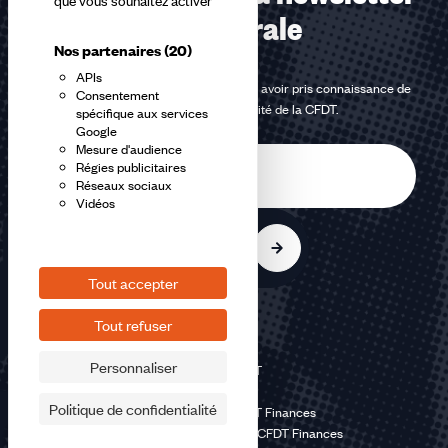
que vous souhaitez activer
confédérale
Nos partenaires
(20)
APIs
En m'inscrivant à la newsletter, j'affirme avoir pris connaissance de
Consentement
la
politique de confidentialité de la CFDT
.
spécifique aux services
Google
Mesure d'audience
E-
Régies publicitaires
mail
Réseaux sociaux
Vidéos
S'inscrire
Tout accepter
Tout refuser
Personnaliser
©2026 CFDT
Plan du site
Politique de confidentialité
Mentions légales CFDT Finances
Politique de confidentialité CFDT Finances