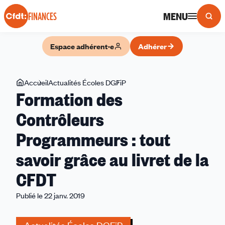
Panneau de gestion des cookies
MENU
FINANCES
Espace adhérent·e
Adhérer
Vous
Accueil
Actualités Écoles DGFiP
Formation
Formation des
êtes
des
ici
Contrôleurs
Contrôleurs
Programmeurs
Programmeurs : tout
:
tout
savoir grâce au livret de la
savoir
grâce
CFDT
au
Publié le 22 janv. 2019
livret
de
la