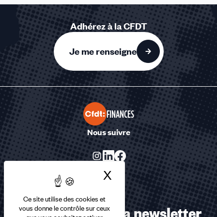
Adhérez à la CFDT
Je me renseigne
FINANCES
Nous suivre
X
Masquer le bandea
Ce site utilise des cookies et
Abonnez-vous à la newsletter
vous donne le contrôle sur ceux