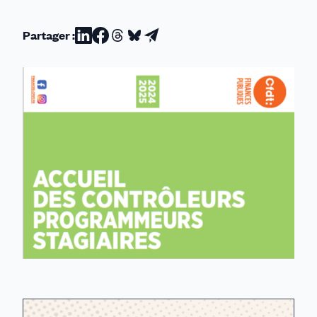
Partager :
Partager
Partager
Partager
Partager
Partager
sur
sur
sur
sur
par
Linkedin
Facebook
Threads
Bluesky
email