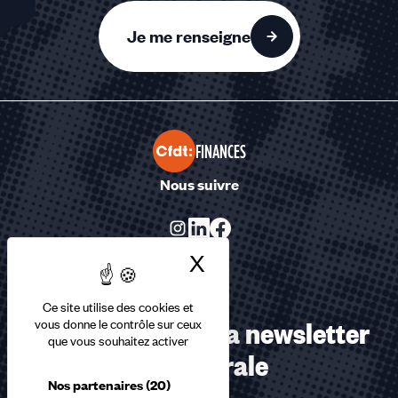
Je me renseigne
FINANCES
Nous suivre
X
Masquer le bandea
Ce site utilise des cookies et
Abonnez-vous à la newsletter
vous donne le contrôle sur ceux
que vous souhaitez activer
confédérale
Nos partenaires
(20)