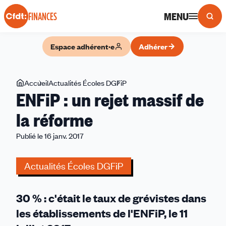
Panneau de gestion des cookies
MENU
FINANCES
Espace adhérent·e
Adhérer
Vous
Accueil
Actualités Écoles DGFiP
ENFiP
ENFiP : un rejet massif de
êtes
:
ici
un
la réforme
rejet
Publié le 16 janv. 2017
massif
de
la
Actualités Écoles DGFiP
réforme
30 %
: c'était le taux de grévistes dans
les établissements de l'ENFiP, le 11