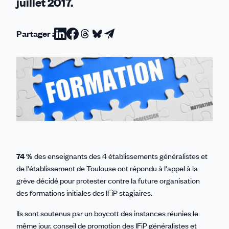
juillet 2017.
Partager :
Partager
Partager
Partager
Partager
Partager
sur
sur
sur
sur
par
Linkedin
Facebook
Threads
Bluesky
email
74 %
des enseignants des 4 établissements généralistes et
de l'établissement de Toulouse ont répondu à l'appel à la
grève décidé pour protester contre la future organisation
des formations initiales des IFiP stagiaires.
Ils sont soutenus par un boycott des instances réunies le
même jour, conseil de promotion des IFiP généralistes et