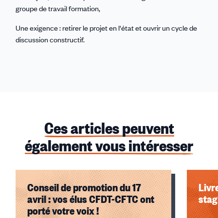
groupe de travail formation,
Une exigence : retirer le projet en l'état et ouvrir un cycle de
discussion constructif.
Ces articles peuvent
également vous intéresser
Conseil de promotion du 17
Livr
avril : vos élus CFDT-CFTC ont
stag
porté votre voix !