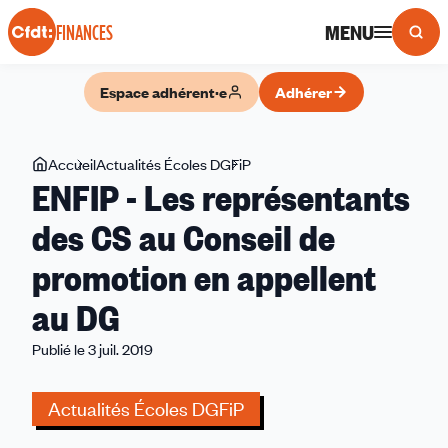
Panneau de gestion des cookies
MENU
FINANCES
Espace adhérent·e
Adhérer
Vous
Accueil
Actualités Écoles DGFiP
ENFIP
ENFIP - Les représentants
êtes
-
ici
Les
des CS au Conseil de
représentants
promotion en appellent
des
CS
au DG
au
Conseil
Publié le 3 juil. 2019
de
promotion
Actualités Écoles DGFiP
en
appellent