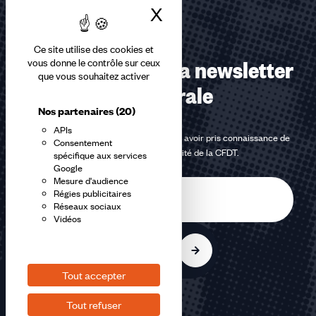
X
Masquer le bandea
Ce site utilise des cookies et
Abonnez-vous à la newsletter
vous donne le contrôle sur ceux
que vous souhaitez activer
confédérale
Nos partenaires
(20)
APIs
En m'inscrivant à la newsletter, j'affirme avoir pris connaissance de
Consentement
la
politique de confidentialité de la CFDT
.
spécifique aux services
Google
Mesure d'audience
E-
Régies publicitaires
mail
Réseaux sociaux
Vidéos
S'inscrire
Tout accepter
Tout refuser