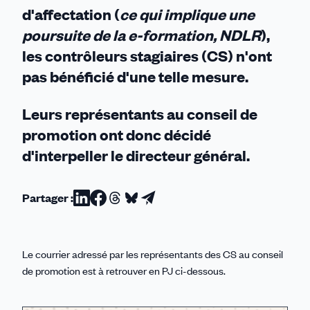
d'affectation (
ce qui implique une
poursuite de la e-formation, NDLR
),
les contrôleurs stagiaires (CS) n'ont
pas bénéficié d'une telle mesure.
Leurs représentants au conseil de
promotion ont donc décidé
d'interpeller le directeur général.
Partager :
Partager
Partager
Partager
Partager
Partager
sur
sur
sur
sur
par
Linkedin
Facebook
Threads
Bluesky
email
Le courrier adressé par les représentants des CS au conseil
de promotion est à retrouver en PJ ci-dessous.