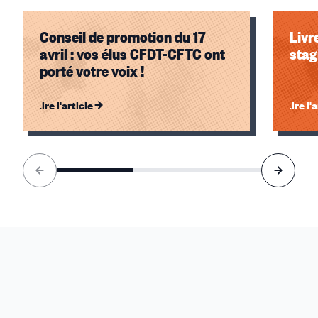
Conseil de promotion du 17
Livr
avril : vos élus CFDT-CFTC ont
stag
porté votre voix !
Lire l'article
Lire l'
Élément
1
sur
3
accessible