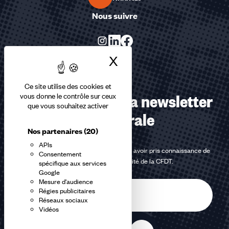
Nous suivre
X
Masquer le bandea
Ce site utilise des cookies et
Abonnez-vous à la newsletter
vous donne le contrôle sur ceux
que vous souhaitez activer
confédérale
Nos partenaires
(20)
APIs
En m'inscrivant à la newsletter, j'affirme avoir pris connaissance de
Consentement
la
politique de confidentialité de la CFDT
.
spécifique aux services
Google
Mesure d'audience
E-
Régies publicitaires
mail
Réseaux sociaux
Vidéos