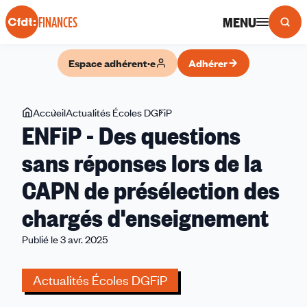
Panneau de gestion des cookies
MENU
FINANCES
Espace adhérent·e
Adhérer
Vous
Accueil
Actualités Écoles DGFiP
ENFiP
ENFiP - Des questions
êtes
-
ici
Des
sans réponses lors de la
questions
CAPN de présélection des
sans
réponses
chargés d'enseignement
lors
de
Publié le 3 avr. 2025
la
CAPN
Actualités Écoles DGFiP
de
présélection