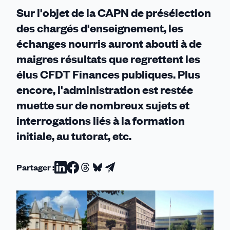
des
Sur l'objet de la CAPN de présélection
chargés
des chargés d'enseignement, les
d'enseignement
échanges nourris auront abouti à de
maigres résultats que regrettent les
élus CFDT Finances publiques. Plus
encore, l'administration est restée
muette sur de nombreux sujets et
interrogations liés à la formation
initiale, au tutorat, etc.
Partager :
Partager
Partager
Partager
Partager
Partager
sur
sur
sur
sur
par
Linkedin
Facebook
Threads
Bluesky
email