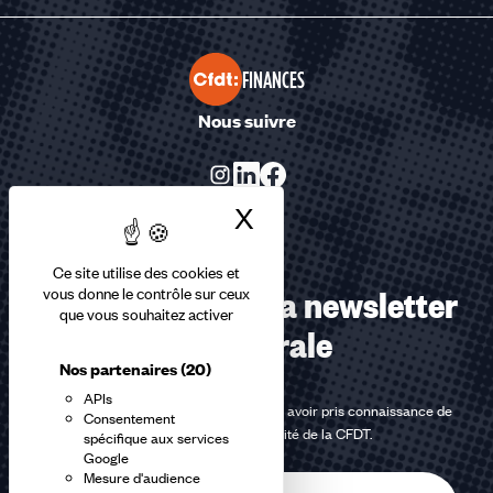
FINANCES
Nous suivre
X
Masquer le bandea
Ce site utilise des cookies et
Abonnez-vous à la newsletter
vous donne le contrôle sur ceux
que vous souhaitez activer
confédérale
Nos partenaires
(20)
APIs
En m'inscrivant à la newsletter, j'affirme avoir pris connaissance de
Consentement
la
politique de confidentialité de la CFDT
.
spécifique aux services
Google
Mesure d'audience
E-