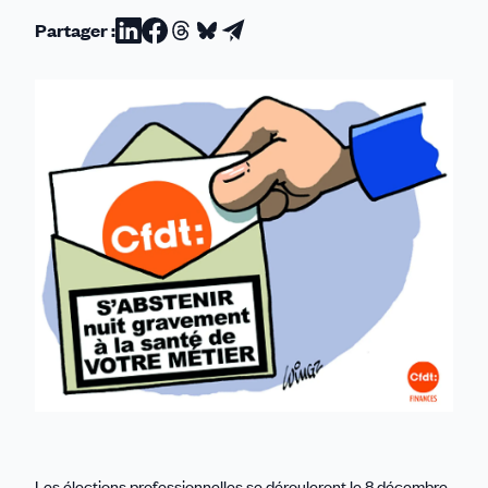
Partager :
Partager
Partager
Partager
Partager
Partager
sur
sur
sur
sur
par
Linkedin
Facebook
Threads
Bluesky
email
Les élections professionnelles se dérouleront le 8 décembre