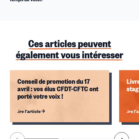
Ces articles peuvent
également vous intéresser
Conseil de promotion du 17
Livr
avril : vos élus CFDT-CFTC ont
stag
porté votre voix !
Lire l'article
Lire l'