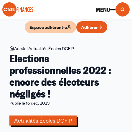
Panneau de gestion des cookies
MENU
FINANCES
Espace adhérent·e
Adhérer
Vous
Accueil
Actualités Écoles DGFiP
Elections
Elections
êtes
professionnelles
ici
2022
professionnelles 2022 :
:
encore des électeurs
encore
des
négligés !
électeurs
négligés
Publié le 16 déc. 2023
!
Actualités Écoles DGFiP