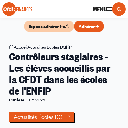
Panneau de gestion des cookies
MENU
FINANCES
Espace adhérent·e
Adhérer
Vous
Accueil
Actualités Écoles DGFiP
Contrôleurs
Contrôleurs stagiaires -
êtes
stagiaires
ici
-
Les élèves accueillis par
Les
la CFDT dans les écoles
élèves
accueillis
de l'ENFiP
par
la
Publié le 3 avr. 2025
CFDT
dans
Actualités Écoles DGFiP
les
écoles