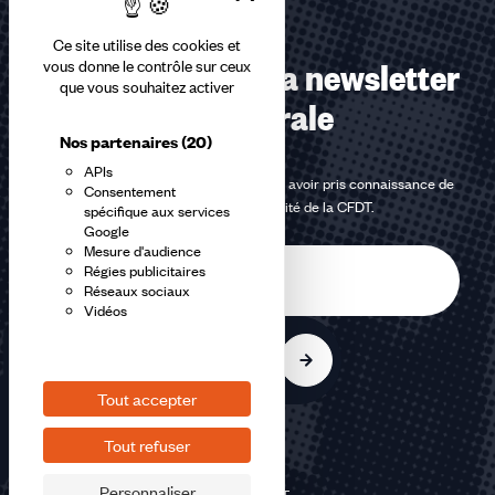
Ce site utilise des cookies et
Abonnez-vous à la newsletter
vous donne le contrôle sur ceux
que vous souhaitez activer
confédérale
Nos partenaires
(20)
APIs
En m'inscrivant à la newsletter, j'affirme avoir pris connaissance de
Consentement
la
politique de confidentialité de la CFDT
.
spécifique aux services
Google
Mesure d'audience
E-
Régies publicitaires
mail
Réseaux sociaux
Vidéos
S'inscrire
Tout accepter
Tout refuser
Personnaliser