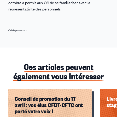
octobre a permis aux CS de se familiariser avec la
représentativité des personnels.
Crédit photos : d.r.
Ces articles peuvent
également vous intéresser
Conseil de promotion du 17
Livr
avril : vos élus CFDT-CFTC ont
stag
porté votre voix !