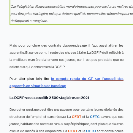
Car il s’agit bien d’une responsabilité morale importante pour les futurs maîtres d’
peut être prise à la légère, puisque de leurs qualités personnelles dépendra pour pa
de l’apprenti ou stagiaire.
Mais pour conclure des contrats d’apprentissage, il faut aussi attirer les
apprentis. Et sur ce point, il reste des choses à faire. La DGFIP doit réfléchir à
la meilleure manière d’aller vers ces jeunes, car il est peu probable que ce
soient eux qui viennent vers la DGFIP.
Pour aller plus loin, lire
le compte-rendu du GT sur l’accueil des
apprentis en situation de handicap
La DGFIP veut accueillir 2 500 stagiaires en 2021
Décrocher un stage peut être une gageure pour certains jeunes éloignés des
structures de l’emploi et sans réseau. La
CFDT
et la
CFTC
savent que ces
jeunes, habitant des secteurs ruraux ou périphériques, sont plus que d’autres
exclus de l’accès à ces dispositifs. La
CFDT
et la
CFTC
sont convaincues