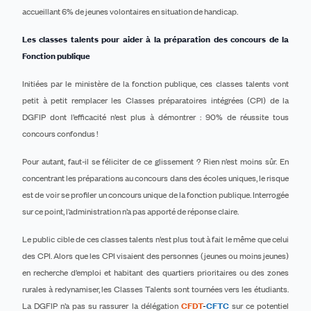
accueillant 6% de jeunes volontaires en situation de handicap.
Les classes talents pour aider à la préparation des concours de la
Fonction publique
Initiées par le ministère de la fonction publique, ces classes talents vont
petit à petit remplacer les Classes préparatoires intégrées (CPI) de la
DGFIP dont l’efficacité n’est plus à démontrer : 90% de réussite tous
concours confondus !
Pour autant, faut-il se féliciter de ce glissement ? Rien n’est moins sûr. En
concentrant les préparations au concours dans des écoles uniques, le risque
est de voir se profiler un concours unique de la fonction publique. Interrogée
sur ce point, l’administration n’a pas apporté de réponse claire.
Le public cible de ces classes talents n’est plus tout à fait le même que celui
des CPI. Alors que les CPI visaient des personnes (jeunes ou moins jeunes)
en recherche d’emploi et habitant des quartiers prioritaires ou des zones
rurales à redynamiser, les Classes Talents sont tournées vers les étudiants.
La DGFIP n’a pas su rassurer la délégation
CFDT
-
CFTC
sur ce potentiel