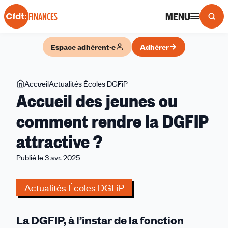
Panneau de gestion des cookies
MENU
FINANCES
Espace adhérent·e
Adhérer
Vous
Accueil
Actualités Écoles DGFiP
Accueil
Accueil des jeunes ou
êtes
des
ici
jeunes ou
comment rendre la DGFIP
comment
attractive ?
rendre
la
Publié le 3 avr. 2025
DGFIP
attractive ?
Actualités Écoles DGFiP
La DGFIP, à l’instar de la fonction