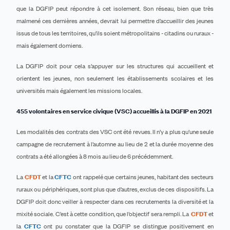
que la
DGFIP peut répondre à cet isolement. Son réseau, bien que très
malmené ces dernières années, devrait lui permettre d’accueillir des jeunes
issus de tous les territoires, qu’ils soient métropolitains - citadins ou ruraux -
mais également domiens.
La DGFIP doit pour cela s’appuyer sur les structures qui accueillent et
orientent les jeunes, non seulement les établissements scolaires et les
universités mais également les missions locales.
455 volontaires en service civique (VSC) accueillis à la DGFIP en 2021
Les modalités des contrats des VSC ont été revues. Il n’y a plus qu’une seule
campagne de recrutement à l’automne au lieu de 2 et la durée moyenne des
contrats a été allongées à 8 mois au lieu de 6 précédemment.
La
CFDT
et la
CFTC
ont rappelé que certains jeunes, habitant des secteurs
ruraux ou périphériques, sont plus que d’autres, exclus de ces dispositifs. La
DGFIP doit donc veiller à respecter dans ces recrutements la diversité et la
mixité sociale. C’est à cette condition, que l’objectif sera rempli. La
CFDT
et
la
CFTC
ont pu constater que la DGFIP se distingue positivement en