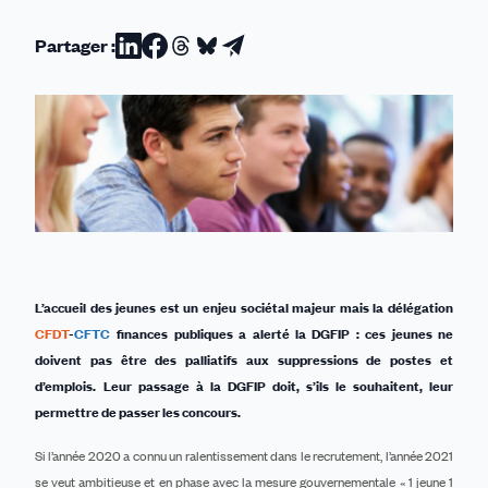
Partager :
Partager
Partager
Partager
Partager
Partager
sur
sur
sur
sur
par
Linkedin
Facebook
Threads
Bluesky
email
L’accueil des jeunes est un enjeu sociétal majeur mais la délégation
CFDT
-
CFTC
finances publiques a alerté la DGFIP : ces jeunes ne
doivent pas être des palliatifs aux suppressions de postes et
d’emplois.
Leur passage à la DGFIP doit, s’ils le souhaitent, leur
permettre de passer les concours.
Si l’année 2020 a connu un ralentissement dans le recrutement, l’année 2021
se veut ambitieuse et en phase avec la mesure gouvernementale « 1 jeune 1