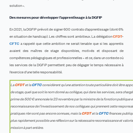
solution ».
Des mesures pour développer l’apprentissage à la DGFIP
En 2021, la DGFIP prévoit de signer 600 contrats d’apprentissage (dont 6%
en situation de handicap). Les chiffres sont ambitieux. La délégation
CFDT
-
CFTC
a rappelé que cette ambition ne serait tenable que si les apprentis
avaient des maîtres de stage disponibles, motivés et disposant de
compétences pédagogiques et professionnelles » et ce, dans un contexte où
les services de la DGFiP permettent peu de dégager le temps nécessaire à
l’exercice d’une telle responsabilité.
La
CFDT
et la
CFTC
considèrent qu’une attention toute particulière doit être appo
de stage, quel que soit le nom donné au collègue, qui dans les services, sera chargé 
prime de 500 € annoncée le 23 novembre par la ministre de la fonction publique e
reconnaissance de l’investissement de nos collègues qui prennent cette responsab
pratiques n’en sont pas encore connues, mais la
CFDT
et la
CFTC
finances publiqu
plus rapidement possible une réflexion sur la nécessaire reconnaissance et valori
mission à part entière.