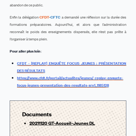
abandon de ce public.
Enfin la délégation
CFDT
-
CFTC
a demandé une réflexion sur la durée des
formations préparatoires. Aujourd’hui, et alors que l’administration
reconnaît le poids des enseignements dispensés, elle n’est pas prête à
l’organiser à temps plein.
Pour aller plus loin
:
CFDT - [REPLAY] ENQUÊTE FOCUS JEUNES : PRÉSENTATION
DES RÉSULTATS
https://www.cfdt.fr/portail/actualites/jeunes/-replay-enquete-
focus-jeunes-presentation-des-resultats-srv1_1185128
Documents
20211120 GT-Accueil-Jeunes DL