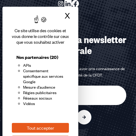
X
Masquer le bandea
Ce site utilise des cookies et
Abonnez-vous à la newsletter
vous donne le contrôle sur ceux
que vous souhaitez activer
confédérale
Nos partenaires
(20)
APIs
En m'inscrivant à la newsletter, j'affirme avoir pris connaissance de
Consentement
la
politique de confidentialité de la CFDT
.
spécifique aux services
Google
Mesure d'audience
E-
Régies publicitaires
mail
Réseaux sociaux
Vidéos
S'inscrire
Tout accepter