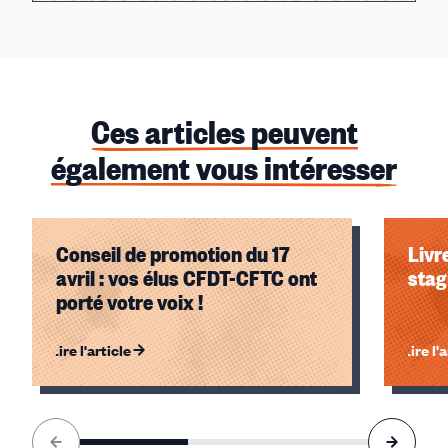
Ces articles peuvent
également vous intéresser
Conseil de promotion du 17
Livr
avril : vos élus CFDT-CFTC ont
stag
porté votre voix !
Lire l'article
Lire l'