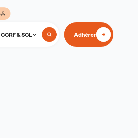
e
Adhérer
CCRF & SCL