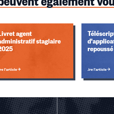
 peuvent également vou
Livret agent
Téléscript
administratif stagiaire
d'applica
2025
repoussé 
re l'article
Lire l'article