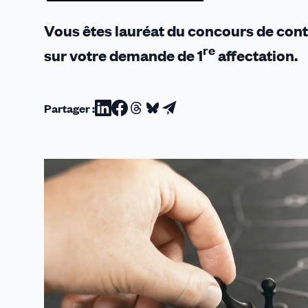
Vous êtes lauréat du concours de cont
re
sur votre demande de 1
affectation.
Partager :
Partager
Partager
Partager
Partager
Partager
sur
sur
sur
sur
par
Linkedin
Facebook
Threads
Bluesky
email