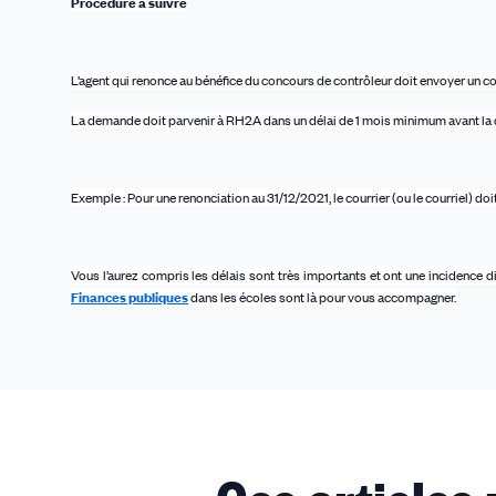
Procédure à suivre
L’agent qui renonce au bénéfice du concours de contrôleur doit envoyer un cou
La demande doit parvenir à RH2A dans un délai de 1 mois minimum avant la d
Exemple : Pour une renonciation au 31/12/2021, le courrier (ou le courriel) doi
Vous l’aurez compris les délais sont très importants et ont une incidence d
Finances publiques
dans les écoles sont là pour vous accompagner.