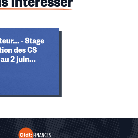
s intéresser
eur... - Stage
tion des CS
au 2 juin...
FINANCES