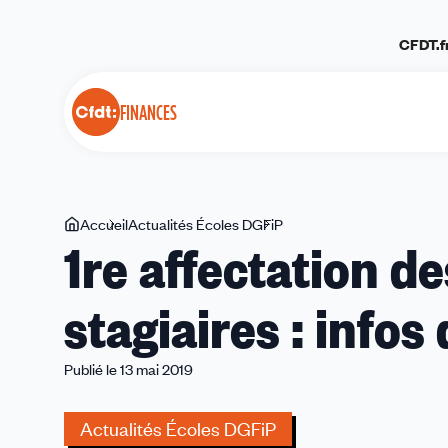
Panneau de gestion des cookies
CFDT.f
FINANCES
Vous
Accueil
Actualités Écoles DGFiP
1re
1re affectation d
êtes
affectation
ici
des
stagiaires : info
contrôleurs
stagiaires :
infos
Publié le 13 mai 2019
de
dernière
Actualités Écoles DGFiP
minute