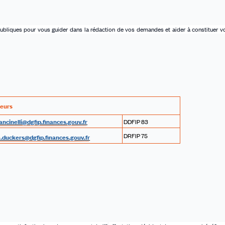
bliques pour vous guider dans la rédaction de vos demandes et aider à constituer v
leurs
ancinelli@dgfip.finances.gouv.fr
DDFIP 83
DRFIP 75
e.duckers@dgfip.finances.gouv.fr