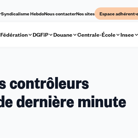
r
Syndicalisme Hebdo
Nous contacter
Nos sites
Espace adhérent·
Fédération
DGFiP
Douane
Centrale-École
Insee
es contrôleurs
s de dernière minute