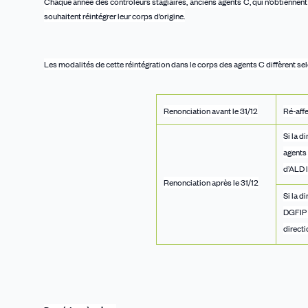
Chaque année des contrôleurs stagiaires, anciens agents C, qui n’obtienne
souhaitent réintégrer leur corps d’origine.
Les modalités de cette réintégration dans le corps des agents C diffèrent selo
Renonciation avant le 31/12
Ré-affe
Si la d
agents 
d’ALD 
Renonciation après le 31/12
Si la d
DGFIP p
directi