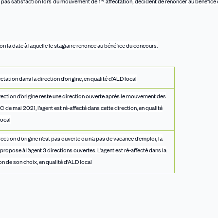
re
nt pas satisfaction lors du mouvement de
1
affectation, décident de renoncer au bénéfice
n la date à laquelle le stagiaire renonce au bénéfice du concours.
ctation dans la direction d’origine, en qualité d’ALD local
irection d’origine reste une direction ouverte après le mouvement des
C de mai 2021, l’agent est ré-affecté dans cette direction, en qualité
local
irection d’origine n’est pas ouverte ou n’a pas de vacance d’emploi, la
ropose à l’agent 3 directions ouvertes. L’agent est ré-affecté dans la
on de son choix, en qualité d’ALD local