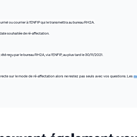
rriel ou courrier à l’ENFIP qui le transmettra au bureau RH2A.
ate souhaitée de ré-affectation.
t été reçu par le bureau RH2A, via l'ENFIP, au plus tard le 30/11/2021.
irecte sur le mode de ré-affectation alors ne restez pas seuls avec vos questions. Les
m