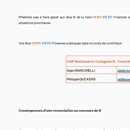
N’hésitez pas à faire appel aux élus B de la liste
CFDT
-
CFTC
Finances pu
situations prioritaires.
Vos élus
CFDT
-
CFTC
Finances publiques dans le corps de contrôleur :
CAP Nationale 6 : Catégorie B - Contrô
Alain MANCINELLI
alain.m
Philippe DUCKERS
philipp
Conséquences d’une renonciation au concours de B