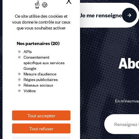
X
Masquer le bandea
accessibles
Je me renseigne
Ce site utilise des cookies et
vous donne le contrôle sur ceux
que vous souhaitez activer
Nos partenaires
(20)
APIs
Consentement
Abo
spécifique aux services
Google
Mesure d'audience
Régies publicitaires
Réseaux sociaux
Vidéos
En m'inscrivan
Tout accepter
E-
Tout refuser
mail