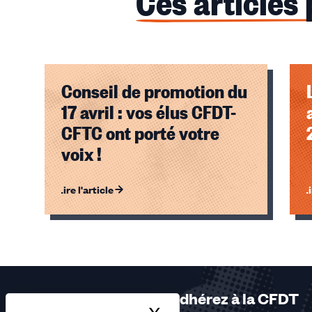
Ces articles
Conseil de promotion du
17 avril : vos élus CFDT-
CFTC ont porté votre
voix !
Lire l'article
Li
Éléments
1,
2,
3
sur
Adhérez à la CFDT
3