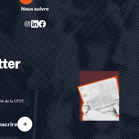
Nous suivre
tter
ité de la CFDT
.
nscrire