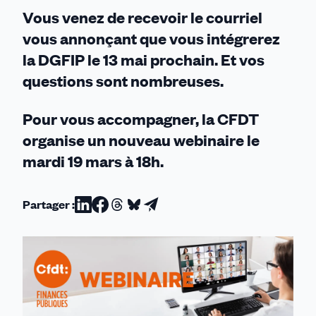
LAUREATS
Vous venez de recevoir le courriel
C
vous annonçant que vous intégrerez
la DGFIP le 13 mai prochain. Et vos
questions sont nombreuses.
Pour vous accompagner, la CFDT
organise un nouveau webinaire le
mardi 19 mars à 18h.
Partager :
Partager
Partager
Partager
Partager
Partager
sur
sur
sur
sur
par
Linkedin
Facebook
Threads
Bluesky
email