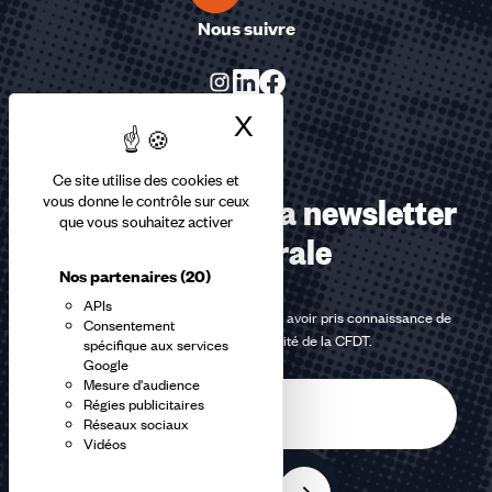
Nous suivre
X
Masquer le bandea
Ce site utilise des cookies et
Abonnez-vous à la newsletter
vous donne le contrôle sur ceux
que vous souhaitez activer
confédérale
Nos partenaires
(20)
APIs
En m'inscrivant à la newsletter, j'affirme avoir pris connaissance de
Consentement
la
politique de confidentialité de la CFDT
.
spécifique aux services
Google
Mesure d'audience
E-
Régies publicitaires
mail
Réseaux sociaux
Vidéos