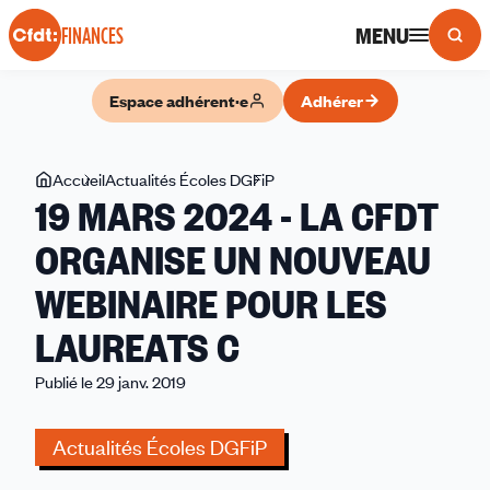
Panneau de gestion des cookies
MENU
FINANCES
Espace adhérent·e
Adhérer
Vous
Accueil
Actualités Écoles DGFiP
19
19 MARS 2024 - LA CFDT
êtes
MARS
ici
2024
ORGANISE UN NOUVEAU
-
WEBINAIRE POUR LES
LA
CFDT
LAUREATS C
ORGANISE
UN
Publié le 29 janv. 2019
NOUVEAU
WEBINAIRE
Actualités Écoles DGFiP
POUR
LES