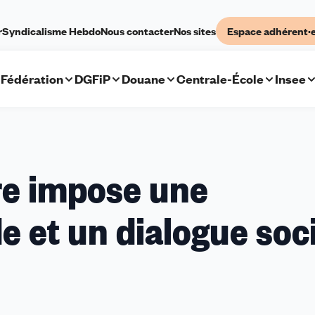
r
Syndicalisme Hebdo
Nous contacter
Nos sites
Espace adhérent·
Fédération
DGFiP
Douane
Centrale-École
Insee
ire impose une
e et un dialogue soc