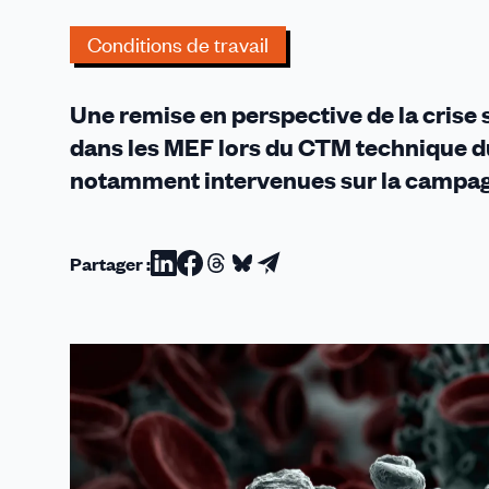
dialogue
social
Conditions de travail
de
qualité
Une remise en perspective de la crise s
dans les MEF lors du CTM technique d
notamment intervenues sur la campagne
Partager :
Partager
Partager
Partager
Partager
Partager
sur
sur
sur
sur
par
Linkedin
Facebook
Threads
Bluesky
email