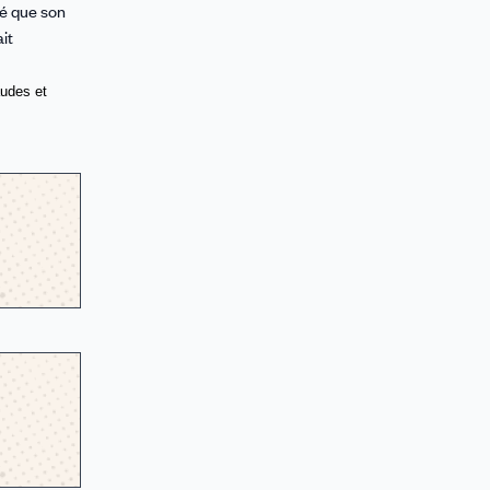
té que son
it
udes et