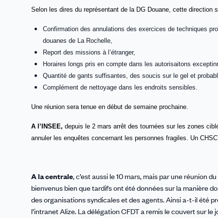
Selon les dires du représentant de la DG Douane, cette direction 
Confirmation des annulations des exercices de techniques profe
douanes de La Rochelle,
Report des missions à l’étranger,
Horaires longs pris en compte dans les autorisaitons excepti
Quantité de gants suffisantes, des soucis sur le gel et proba
Complément de nettoyage dans les endroits sensibles.
Une réunion sera tenue en début de semaine prochaine.
A l’INSEE,
depuis le 2 mars arrêt des tournées sur
les zones cibl
annuler les enquêtes concernant les personnes fragiles.
Un CHSCT 
A la centrale
, c’est aussi le 10 mars, mais par une réunion d
bienvenus bien que tardifs ont été données sur la manière do
des organisations syndicales et des agents. Ainsi a-t-il été p
l’intranet Alize. La délégation CFDT a remis le couvert sur le 