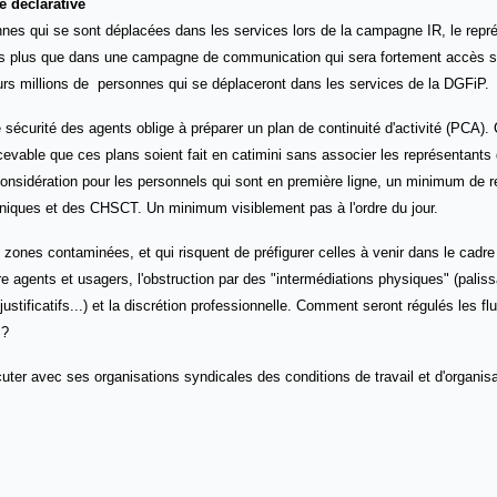
e déclarative
nnes qui se sont déplacées dans les services lors de la campagne IR, l
e repr
s plus que dans une campagne de communication qui sera fortement accès s
eurs millions de personnes qui se déplaceront dans les services de la DGFiP.
e sécurité des agents oblige à préparer un plan de continuité d'activité (PCA).
cevable que ces plans soient fait en catimini sans associer les représentants
onsidération pour les personnels qui sont en première ligne, un minimum de 
niques et des CHSCT. Un minimum visiblement pas à l'ordre du jour.
nes contaminées, et qui risquent de préfigurer celles à venir dans le cadre
e agents et usagers, l'obstruction par des "intermédiations physiques" (palis
 justificatifs...) et la discrétion professionnelle. Comment seront régulés les f
 ?
er avec ses organisations syndicales des conditions de travail et d'organis