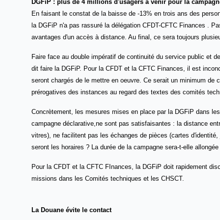
DGFiP : plus de 4 millions d'usagers à venir pour la campagn
E
n faisant le constat de la baisse de -13% en trois ans des perso
la DGFiP n'a pas rassuré la délégation CFDT-CFTC Finances . Pa
avantages d'un accès à distance. Au final, ce sera toujours plusi
Faire face au double impératif de continuité du service public et d
dit faire la DGFiP. Pour la CFDT et la CFTC Finances, il est incon
seront chargés de le mettre en oeuvre. Ce serait un minimum de c
prérogatives des instances au regard des textes des comités tech
Concrètement, les mesures mises en place par la DGFiP dans les zo
campagne déclarative,ne sont pas satisfaisantes : la distance entr
vitres), ne facilitent pas les échanges de pièces (cartes d'identité,
seront les horaires ? La durée de la campagne sera-t-elle allongée
Pour la CFDT et la CFTC FInances, la DGFiP doit rapidement discut
missions dans les Comités techniques et les CHSCT.
La Douane évite le contact