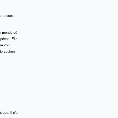
cratiques,
 un monde où
opéens. Elle
va voir
de soutien
ique. Il n'en