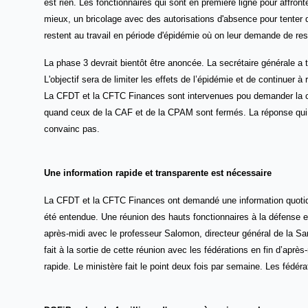
est rien. Les fonctionnaires qui sont en première ligne pour affront
mieux, un bricolage avec des autorisations d'absence pour tenter d
restent au travail en période d'épidémie où on leur demande de r
La phase 3 devrait bientôt être anoncée. La secrétaire générale a 
L'objectif sera
de limiter les effets de l’épidémie
et de continuer à 
La CFDT et la CFTC Finances sont intervenues pou demander la co
quand ceux de la CAF et de la CPAM sont fermés. La réponse qui co
convainc pas.
Une information rapide et transparente est nécessaire
La CFDT et la CFTC Finances ont demandé une information quotidi
été entendue. Une réunion des hauts fonctionnaires à la défense et
après-midi avec le professeur Salomon, directeur général de la Sa
fait à la sortie de cette réunion avec les fédérations en fin d’aprè
rapide. Le ministère fait le point deux fois par semaine. Les fédér