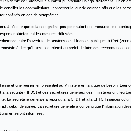
er l'épidémie de Coronavirus auraient pu attendre un égal traitement. Il n'en est
e concilier les contradictions : conserver le jour de carence afin que les pers
ester confinés en cas de symptômes.
tenu à péciser que cela ne signifiait pas pour autant des
mesures plus contrai
respecter strictement les mesures diffusées.
hérence entre l'ouverture de services des FInances publiques à Creil (zone
nsiste à dire qu'il n'est pas interdit au préfet de faire des recommandation
enne et une réunion en présentiel au Ministère en tant que de besoin. Leur
 à la sécurité (HFDS) et des secrétaires généraux des ministères ont lieu tou
nté. La secrétaire générale a répondu à la CFDT et à la CFTC Finances qu’un 
s-midi, début de soirée. La secrétaire générale a convenu que l’information deva
ations en seront informées.