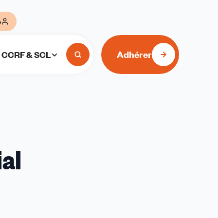
e
Adhérer
CCRF & SCL
ial