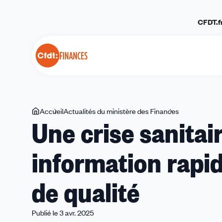
Panneau de gestion des cookies
CFDT.f
FINANCES
Vous
Accueil
Actualités du ministère des Finances
Une
Une crise sanita
êtes
crise
ici
sanitaire
information rapid
impose
une
information
de qualité
rapide
et
un
Publié le 3 avr. 2025