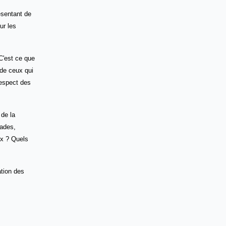
ésentant de
ur les
 C'est ce que
 de ceux qui
respect des
 de la
sades,
lux ? Quels
ation des