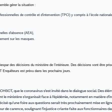
se
mble gérer la situation
:
ssionnelles de contrôle et d'intervention (TPCI) y compris à l’école national
nnelles d'absence (AEA),
blement sur les masques.
é
e
s
par des décisions du ministère de l’intérieure.
Des décisions vont être pris
Enquêteurs est prévu dans les prochains jours.
u CHSCT, que le coronavirus s’est invité dans le dialogue social. Des élé
nt le ministère s’organisait face à l’épidémie, notamment en matière d’i
récisé qu’une foire aux questions serait très prochainement mise en lign
jour de carence, soulignant l’injustice criante faite aux fonctionnaires d