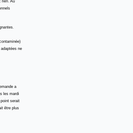
 rien. Au
onnels
gnantes.
 contaminée)
s adaptées ne
 demande a
s les mardi
point serait
it être plus