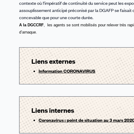
contexte où l’impératif de continuité du service peut les exp
assouplissement anticipé préconisé par la DGAFP se faisait da
concevable que pour une courte durée.
A la DGCCRF
, les agents se sont mobilisés pour relever très rap
d’arnaque.
Liens externes
Information CORONAVIRUS
Liens internes
Coronavirus : point de situation au 3 mars 202