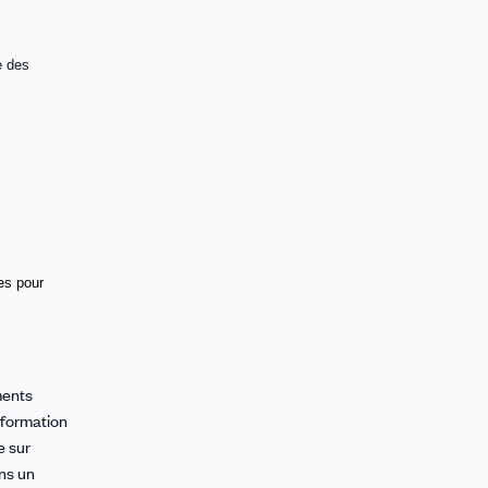
e des
es pour
ments
nformation
e sur
ans un