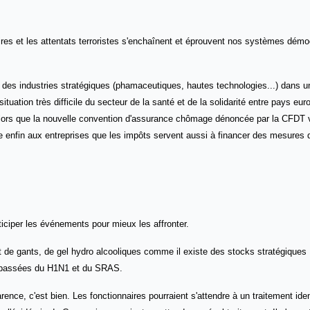
ires et les attentats terroristes s'enchaînent et éprouvent nos systèmes démo
ns des industries stratégiques (phamaceutiques, hautes technologies...) dans
ituation très difficile du secteur de la santé et de la solidarité entre pays eur
i alors que la nouvelle convention d'assurance chômage dénoncée par la CFDT 
lle enfin aux entreprises que les impôts servent aussi à financer des mesures 
iciper les événements pour mieux les affronter.
et de gants, de gel hydro alcooliques comme il existe des stocks stratégiques
es passées du H1N1 et du SRAS.
ence, c'est bien. Les fonctionnaires pourraient s'attendre à un traitement ident