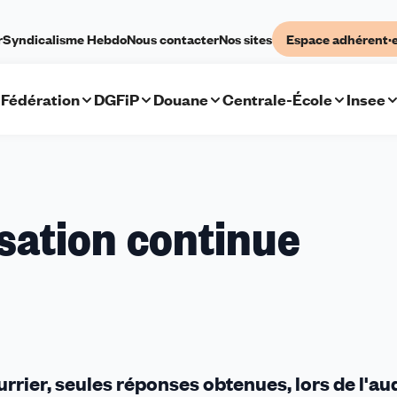
r
Syndicalisme Hebdo
Nous contacter
Nos sites
Espace adhérent·
Fédération
DGFiP
Douane
Centrale-École
Insee
isation continue
rrier, seules réponses obtenues, lors de l'a