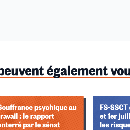
 peuvent également vou
Souffrance psychique au
FS-SSCT 
travail : le rapport
et 1er jui
enterré par le sénat
les risqu