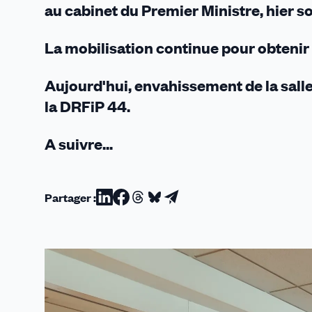
au cabinet du Premier Ministre, hier so
La mobilisation continue pour obtenir 
Aujourd'hui, envahissement de la salle
la DRFiP 44.
A suivre...
Partager :
Partager
Partager
Partager
Partager
Partager
sur
sur
sur
sur
par
Linkedin
Facebook
Threads
Bluesky
email