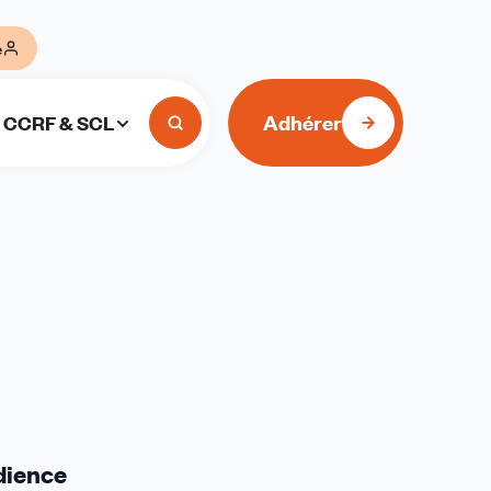
e
Adhérer
CCRF & SCL
udience