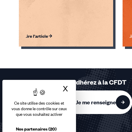
Lire l'article
Li
Éléments
1,
2,
3
sur
Adhérez à la CFDT
3
X
Masquer le bandea
accessibles
Je me renseigne
Ce site utilise des cookies et
vous donne le contrôle sur ceux
que vous souhaitez activer
Nos partenaires
(20)