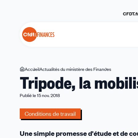
Panneau de gestion des cookies
CFDT.f
FINANCES
Vous
Accueil
Actualités du ministère des Finances
Tripode,
Tripode, la mobil
êtes
la
ici
mobilisation
continue
Publié le 15 nov. 2018
Conditions de travail
Une simple promesse d'étude et de cou