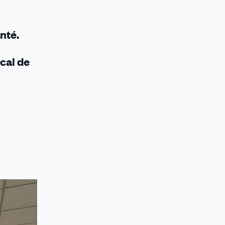
nté.
cal de