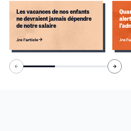
Les vacances de nos enfants
Quan
ne devraient jamais dépendre
aler
de notre salaire
l’ad
Lire l'article
Lire l'
Élément
1
sur
3
accessible