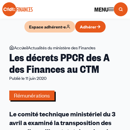
Panneau de gestion des cookies
MENU
FINANCES
Espace adhérent·e
Adhérer
Vous
Accueil
Actualités du ministère des Finances
Les
Les décrets PPCR des A
êtes
décrets
ici
PPCR
des Finances au CTM
des
Publié le 11 juin 2020
A
des
Finances
Rémunérations
au
CTM
Le comité technique ministériel du 3
avril a examiné la transposition des