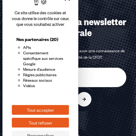
Ce site utilise des cookies et
Abonnez-vous à la newsletter
vous donne le contrôle sur ceux
que vous souhaitez activer
confédérale
Nos partenaires
(20)
APIs
En m'inscrivant à la newsletter, j'affirme avoir pris connaissance de
Consentement
la
politique de confidentialité de la CFDT
.
spécifique aux services
Google
Mesure d'audience
E-
Régies publicitaires
mail
Réseaux sociaux
Vidéos
S'inscrire
Tout accepter
Tout refuser
Personnaliser