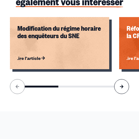
également vous intéresser
Modification du régime horaire
Réfo
des enquêteurs du SNE
la C
Lire l'article
Lire l'
Élément
1
sur
3
accessible