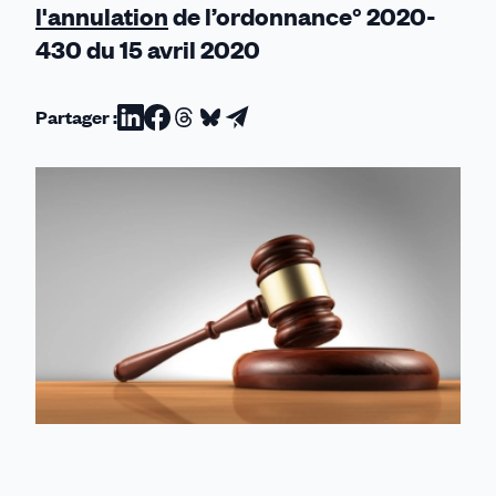
l'annulation
de l’ordonnance° 2020-
430 du 15 avril 2020
Partager :
Partager
Partager
Partager
Partager
Partager
sur
sur
sur
sur
par
Linkedin
Facebook
Threads
Bluesky
email