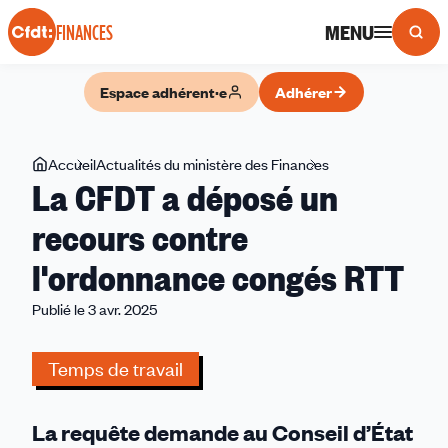
Panneau de gestion des cookies
MENU
FINANCES
Espace adhérent·e
Adhérer
Vous
Accueil
Actualités du ministère des Finances
La
La CFDT a déposé un
êtes
CFDT
ici
a
recours contre
déposé
l'ordonnance congés RTT
un
recours
Publié le 3 avr. 2025
contre
l'ordonnance
Temps de travail
congés
RTT
La requête demande au Conseil d’État