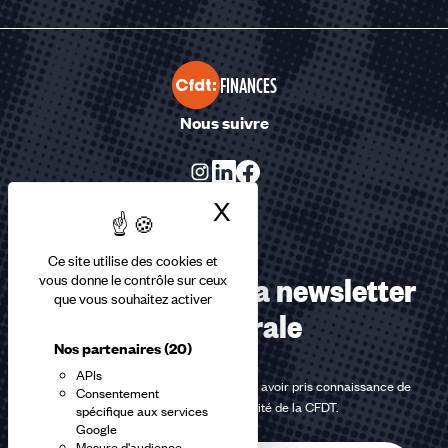
FINANCES
Nous suivre
X
Masquer le bandea
Ce site utilise des cookies et
Abonnez-vous à la newsletter
vous donne le contrôle sur ceux
que vous souhaitez activer
confédérale
Nos partenaires
(20)
APIs
En m'inscrivant à la newsletter, j'affirme avoir pris connaissance de
Consentement
la
politique de confidentialité de la CFDT
.
spécifique aux services
Google
Mesure d'audience