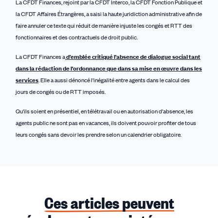
La CFDT Finances, rejoint par la CFDT Interco, la CFDT Fonction Publique et
la CFDT Affaires Étrangères, a saisi la haute juridiction administrative afin de
faire annuler ce texte qui réduit de manière injuste les congés et RTT des
fonctionnaires et des contractuels de droit public.
La CFDT Finances a
d’emblée critiqué l'absence de dialogue social tant
dans la rédaction de l'ordonnance que dans sa mise en œuvre dans les
services
. Elle a aussi dénoncé l'inégalité entre agents dans le calcul des
jours de congés ou de RTT imposés.
Qu'ils soient en présentiel, en télétravail ou en autorisation d'absence, les
agents public ne sont pas en vacances, ils doivent pouvoir profiter de tous
leurs congés sans devoir les prendre selon un calendrier obligatoire.
Ces articles peuvent