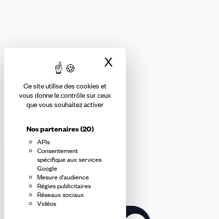
FINANCES
Nous suivre
X
Masquer le bandea
Ce site utilise des cookies et
Abonnez-vous à la newsletter
vous donne le contrôle sur ceux
que vous souhaitez activer
confédérale
Nos partenaires
(20)
APIs
En m'inscrivant à la newsletter, j'affirme avoir pris connaissance de
Consentement
la
politique de confidentialité de la CFDT
.
spécifique aux services
Google
Mesure d'audience
E-
Régies publicitaires
mail
Réseaux sociaux
Vidéos