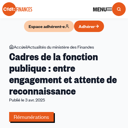
Panneau de gestion des cookies
MENU
FINANCES
Espace adhérent·e
Adhérer
Vous
Accueil
Actualités du ministère des Finances
Cadres
Cadres de la fonction
êtes
de
ici
la
publique : entre
fonction
engagement et attente de
publique
:
reconnaissance
entre
engagement
Publié le 3 avr. 2025
et
attente
Rémunérations
de
reconnaissance