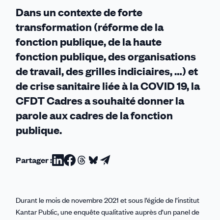
Dans un contexte de forte
transformation (réforme de la
fonction publique, de la haute
fonction publique, des organisations
de travail, des grilles indiciaires, …) et
de crise sanitaire liée à la COVID 19, la
CFDT Cadres a souhaité donner la
parole aux cadres de la fonction
publique.
Partager :
Partager
Partager
Partager
Partager
Partager
sur
sur
sur
sur
par
Linkedin
Facebook
Threads
Bluesky
email
Durant le mois de novembre 2021 et sous l’égide de l’institut
Kantar Public, une enquête qualitative auprès d’un panel de