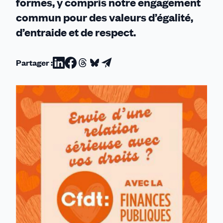
formes, y compris notre engagement
commun pour des valeurs d’égalité,
d’entraide et de respect.
Partager :
Partager
Partager
Partager
Partager
Partager
sur
sur
sur
sur
par
Linkedin
Facebook
Threads
Bluesky
email