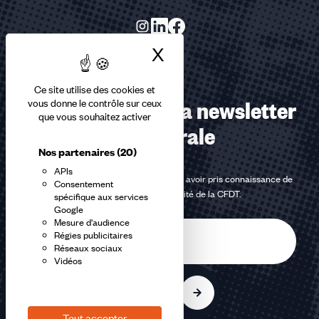
X
Masquer le bandea
Ce site utilise des cookies et
Abonnez-vous à la newsletter
vous donne le contrôle sur ceux
que vous souhaitez activer
confédérale
Nos partenaires
(20)
APIs
En m'inscrivant à la newsletter, j'affirme avoir pris connaissance de
Consentement
la
politique de confidentialité de la CFDT
.
spécifique aux services
Google
Mesure d'audience
E-
Régies publicitaires
mail
Réseaux sociaux
Vidéos
S'inscrire
Tout accepter