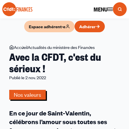
Panneau de gestion des cookies
MENU
FINANCES
Espace adhérent·e
Adhérer
Vous
Accueil
Actualités du ministère des Finances
Avec
Avec la CFDT, c'est du
êtes
la
ici
CFDT,
sérieux !
c'est
Publié le 2 nov. 2022
du
sérieux
!
Nos valeurs
En ce jour de Saint-Valentin,
célébrons l’amour sous toutes ses