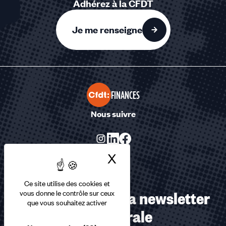
Adhérez à la CFDT
Je me renseigne
FINANCES
Nous suivre
X
Masquer le bandea
Ce site utilise des cookies et
Abonnez-vous à la newsletter
vous donne le contrôle sur ceux
que vous souhaitez activer
confédérale