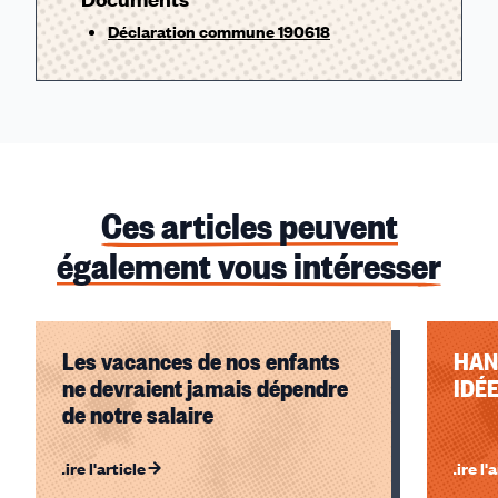
Déclaration commune 190618
Ces articles peuvent
également vous intéresser
Les vacances de nos enfants
HAN
ne devraient jamais dépendre
IDÉ
de notre salaire
Lire l'article
Lire l'