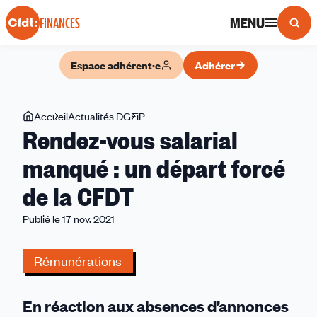
Panneau de gestion des cookies
MENU
FINANCES
Espace adhérent·e
Adhérer
Vous
Accueil
Actualités DGFiP
Rendez-
Rendez-vous salarial
êtes
vous
ici
salarial
manqué : un départ forcé
manqué
de la CFDT
:
un
Publié le 17 nov. 2021
départ
forcé
Rémunérations
de
la
CFDT
En réaction aux absences d’annonces