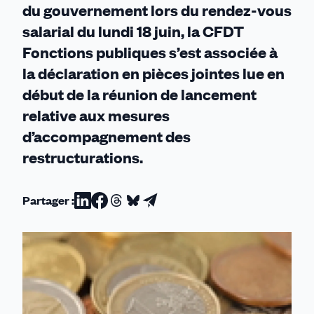
du gouvernement lors du rendez-vous
salarial du lundi 18 juin, la CFDT
Fonctions publiques s’est associée à
la déclaration en pièces jointes lue en
début de la réunion de lancement
relative aux mesures
d’accompagnement des
restructurations.
Partager :
Partager
Partager
Partager
Partager
Partager
sur
sur
sur
sur
par
Linkedin
Facebook
Threads
Bluesky
email