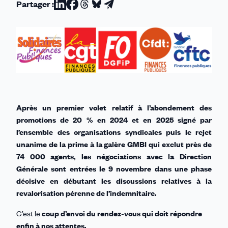
Partager :
Partager
Partager
Partager
Partager
Partager
sur
sur
sur
sur
par
Linkedin
Facebook
Threads
Bluesky
email
Après un premier volet relatif à l’abondement des
promotions de 20 % en 2024 et en 2025 signé par
l’ensemble des organisations syndicales puis le rejet
unanime de la prime à la galère GMBI qui exclut près de
74 000 agents, les négociations avec la Direction
Générale sont entrées le 9 novembre dans une phase
décisive en débutant les discussions relatives à la
revalorisation pérenne de l’indemnitaire.
C’est le
coup d’envoi du rendez-vous qui doit répondre
enfin à nos attentes.