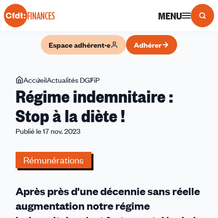
Panneau de gestion des cookies
MENU
FINANCES
Espace adhérent·e
Adhérer
Vous
Accueil
Actualités DGFiP
Régime
Régime indemnitaire :
êtes
indemnitaire
ici
:
Stop à la diète !
Stop
Publié le 17 nov. 2023
à
la
diète
Rémunérations
!
Après près d'une décennie sans réelle
augmentation notre régime