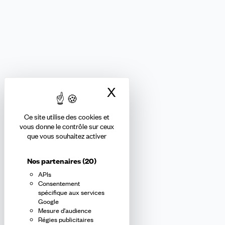
FINANCES
Nous suivre
X
Masquer le bandea
Ce site utilise des cookies et
Abonnez-vous à la newsletter
vous donne le contrôle sur ceux
que vous souhaitez activer
confédérale
Nos partenaires
(20)
APIs
En m'inscrivant à la newsletter, j'affirme avoir pris connaissance de
Consentement
la
politique de confidentialité de la CFDT
.
spécifique aux services
Google
Mesure d'audience
E-
Régies publicitaires