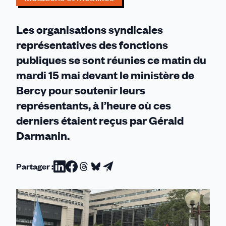
et
des
Les organisations syndicales
services
représentatives des fonctions
publics
publiques se sont réunies ce matin du
mardi 15 mai devant le ministère de
Bercy pour soutenir leurs
représentants, à l’heure où ces
derniers étaient reçus par Gérald
Darmanin.
Partager :
Partager
Partager
Partager
Partager
Partager
sur
sur
sur
sur
par
Linkedin
Facebook
Threads
Bluesky
email