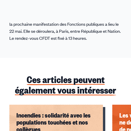
la prochaine manifestation des Fonctions publiques a lieu le
22 mai. Elle se déroulera, à Paris, entre République et Nation.
Le rendez-vous CFDT est fixé à 13 heures.
Ces articles peuvent
également vous intéresser
Incendies : solidarité avec les
Les 
populations touchées et nos
ne d
collègues
de n