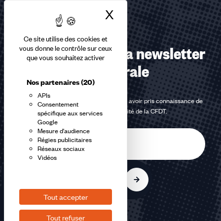
X
Masquer le bandea
Ce site utilise des cookies et
Abonnez-vous à la newsletter
vous donne le contrôle sur ceux
que vous souhaitez activer
confédérale
Nos partenaires
(20)
APIs
En m'inscrivant à la newsletter, j'affirme avoir pris connaissance de
Consentement
la
politique de confidentialité de la CFDT
.
spécifique aux services
Google
Mesure d'audience
E-
Régies publicitaires
mail
Réseaux sociaux
Vidéos
S'inscrire
Tout accepter
Tout refuser