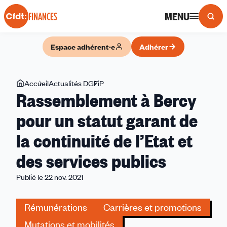
Panneau de gestion des cookies
MENU
FINANCES
Espace adhérent·e
Adhérer
Vous
Accueil
Actualités DGFiP
Rassemblement
Rassemblement à Bercy
êtes
à
ici
Bercy
pour un statut garant de
pour
la continuité de l’Etat et
un
statut
des services publics
garant
de
Publié le 22 nov. 2021
la
continuité
Rémunérations
Carrières et promotions
de
Mutations et mobilités
l’Etat