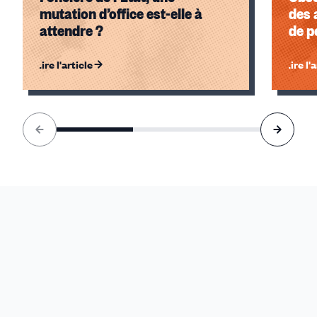
mutation d’office est-elle à
des 
attendre ?
de p
Lire l'article
Lire l'
Élément
1
sur
3
accessible