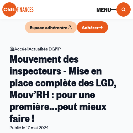
Panneau de gestion des cookies
MENU
FINANCES
Espace adhérent·e
Adhérer
Vous
Accueil
Actualités DGFiP
Mouvement
Mouvement des
êtes
des
ici
inspecteurs
inspecteurs - Mise en
-
place complète des LGD,
Mise
en
Mouv’RH : pour une
place
complète
première...peut mieux
des
faire !
LGD,
Mouv’RH
Publié le 17 mai 2024
: