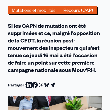
pour
Mutations et mobilités
Recours (CAP)
une
première...peut
mieux
Si les CAPN de mutation ont été
faire
supprimées et ce, malgré l’opposition
!
de la CFDT, la réunion post-
mouvement des inspecteurs qui s’est
tenue ce jeudi 16 mai a été l’occasion
de faire un point sur cette première
campagne nationale sous Mouv’RH.
Partager :
Partager
Partager
Partager
Partager
Partager
sur
sur
sur
sur
par
Linkedin
Facebook
Threads
Bluesky
email