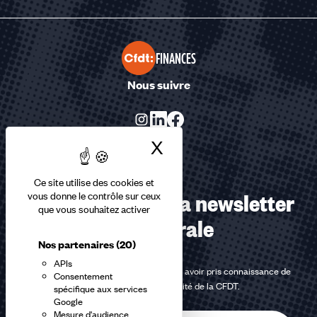
FINANCES
Nous suivre
X
Masquer le bandea
Ce site utilise des cookies et
Abonnez-vous à la newsletter
vous donne le contrôle sur ceux
que vous souhaitez activer
confédérale
Nos partenaires
(20)
APIs
En m'inscrivant à la newsletter, j'affirme avoir pris connaissance de
Consentement
la
politique de confidentialité de la CFDT
.
spécifique aux services
Google
Mesure d'audience