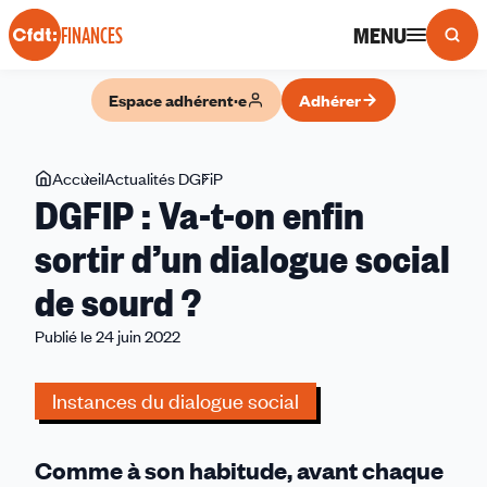
Panneau de gestion des cookies
MENU
FINANCES
Espace adhérent·e
Adhérer
Vous
Accueil
Actualités DGFiP
DGFIP
DGFIP : Va-t-on enfin
êtes
:
ici
Va-
sortir d’un dialogue social
t-
de sourd ?
on
enfin
Publié le 24 juin 2022
sortir
d’un
Instances du dialogue social
dialogue
social
de
Comme à son habitude, avant chaque
sourd ?