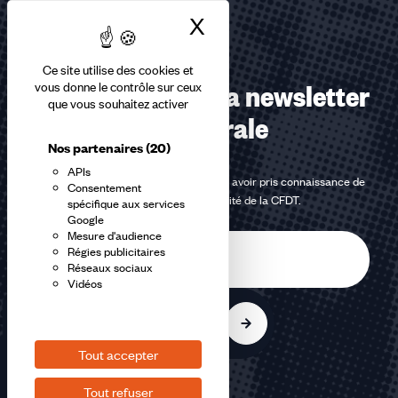
X
Masquer le bandea
Ce site utilise des cookies et
Abonnez-vous à la newsletter
vous donne le contrôle sur ceux
que vous souhaitez activer
confédérale
Nos partenaires
(20)
APIs
En m'inscrivant à la newsletter, j'affirme avoir pris connaissance de
Consentement
la
politique de confidentialité de la CFDT
.
spécifique aux services
Google
Mesure d'audience
E-
Régies publicitaires
mail
Réseaux sociaux
Vidéos
S'inscrire
Tout accepter
Tout refuser