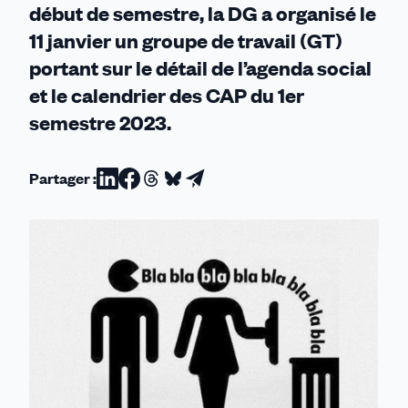
début de semestre, la DG a organisé le
11 janvier un groupe de travail (GT)
portant sur le détail de l’agenda social
et le calendrier des CAP du 1er
semestre 2023.
Partager :
Partager
Partager
Partager
Partager
Partager
sur
sur
sur
sur
par
Linkedin
Facebook
Threads
Bluesky
email