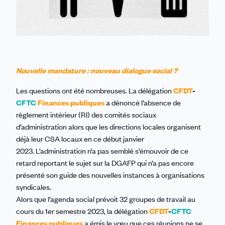
Nouvelle mandature : nouveau dialogue social ?
Les questions ont été nombreuses
.
L
a délégation
CFDT
-
CFTC
Finances publiques
a
d
énonc
é l’absence de
règlement intérieur
(RI)
des
comités sociaux
d’administration
alors que les directions locales organisent
déjà
leur CSA
locaux
en ce début janvier
2023.
L’administration n’a pas semblé s’émouvoir de ce
retard reportant le sujet sur la DGAFP qui n’a pas encore
présenté son guide des nouvelles instances à organisations
syndicales.
Alors que l’agenda social prévoit 32 groupes de travail au
cours du 1er
semestre
2023, la délégation
CFDT
-
CFTC
Finances publiques
a émis le vœu que ces réunions ne se