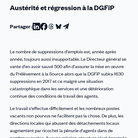
Austérité et régression à la DGFiP
Partager :
Partager
Partager
Partager
Partager
Partager
sur
sur
sur
sur
par
Linkedin
Facebook
Threads
Bluesky
email
Le nombre de suppressions d'emplois est, année après
année, toujours aussi insupportable. Le Directeur général se
vante d'en avoir sauvé 500 afin d'assurer la mise en œuvre
du Prélèvement à la Source alors que la DGFiP subira 1630
suppressions en 2017 et ce malgré une situation
catastrophique dans les services et une détérioration
continue des conditions de travail des agents.
Le travail s'effectue difficilement et les nombreux postes
vacants non pourvus ne facilitent pas la chose. De plus, les
directions locales qui abusent des détachements locaux
augmentent par ricochet la pénurie d'agents dans de
nombreux postes. Aucune mission-structure n'est épargnée.