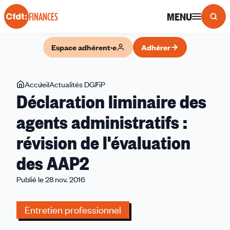
Panneau de gestion des cookies
MENU
FINANCES
Espace adhérent·e
Adhérer
Vous
Accueil
Actualités DGFiP
Déclaration
Déclaration liminaire des
êtes
liminaire
ici
des
agents administratifs :
agents
révision de l'évaluation
administratifs
:
des AAP2
révision
de
Publié le 28 nov. 2016
l'évaluation
des
Entretien professionnel
AAP2