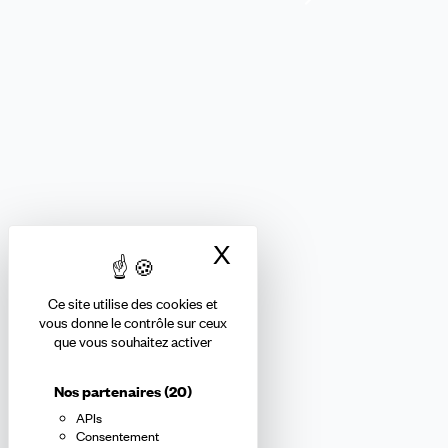
FINANCES
Nous suivre
X
Masquer le bandea
Ce site utilise des cookies et
Abonnez-vous à la newsletter
vous donne le contrôle sur ceux
que vous souhaitez activer
confédérale
Nos partenaires
(20)
APIs
En m'inscrivant à la newsletter, j'affirme avoir pris connaissance de
Consentement