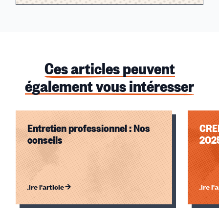
Ces articles peuvent
également vous intéresser
Entretien professionnel : Nos
CREP
conseils
202
Lire l'article
Lire l'