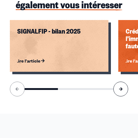
également vous intéresser
SIGNALFIP - bilan 2025
Créd
l’im
faute
Lire l'article
Lire l'
Élément
1
sur
3
accessible