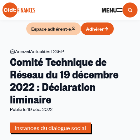
Panneau de gestion des cookies
MENU
FINANCES
Espace adhérent·e
Adhérer
Vous
Accueil
Actualités DGFiP
Comité
Comité Technique de
êtes
Technique
ici
de
Réseau du 19 décembre
Réseau
2022 : Déclaration
du
19
liminaire
décembre
2022
Publié le 19 déc. 2022
:
Déclaration
Instances du dialogue social
liminaire