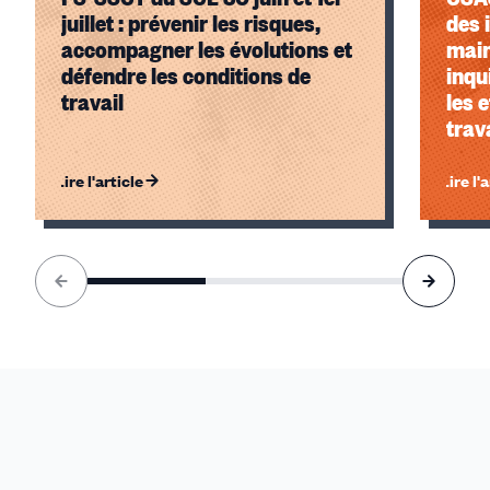
juillet : prévenir les risques,
des 
accompagner les évolutions et
main
défendre les conditions de
inqu
travail
les e
trav
Lire l'article
Lire l'
Élément
1
sur
3
accessible