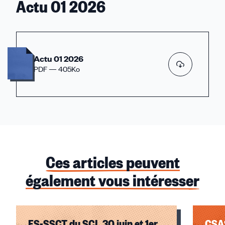
Actu 01 2026
Actu 01 2026
PDF — 405Ko
Ces articles peuvent
également vous intéresser
FS-SSCT du SCL 30 juin et 1er
CSAS