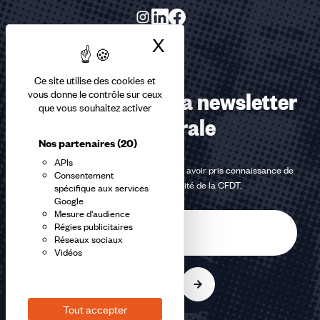
X
Masquer le bandea
Ce site utilise des cookies et
Abonnez-vous à la newsletter
vous donne le contrôle sur ceux
que vous souhaitez activer
confédérale
Nos partenaires
(20)
APIs
En m'inscrivant à la newsletter, j'affirme avoir pris connaissance de
Consentement
la
politique de confidentialité de la CFDT
.
spécifique aux services
Google
Mesure d'audience
E-
Régies publicitaires
mail
Réseaux sociaux
Vidéos
S'inscrire
Tout accepter