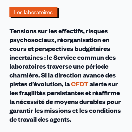
missions,
Les laboratoires
les
emplois
et
Tensions sur les effectifs, risques
les
psychosociaux, réorganisation en
conditions
cours et perspectives budgétaires
de
travail
incertaines : le Service commun des
laboratoires traverse une période
charnière. Si la direction avance des
pistes d’évolution, la
CFDT
alerte sur
les fragilités persistantes et réaffirme
la nécessité de moyens durables pour
garantir les missions et les conditions
de travail des agents.