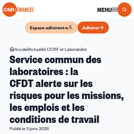
Panneau de gestion des cookies
MENU
FINANCES
Espace adhérent·e
Adhérer
Vous
Accueil
Actualité CCRF et Laboratoire
Service
Service commun des
êtes
commun
ici
des
laboratoires : la
laboratoires
CFDT alerte sur les
:
la
risques pour les missions,
CFDT alerte
sur
les emplois et les
les
conditions de travail
risques
pour
Publié le 5 janv. 2026
les