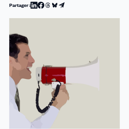
Partager :
Partager
Partager
Partager
Partager
Partager
sur
sur
sur
sur
par
Linkedin
Facebook
Threads
Bluesky
email